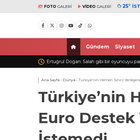
25
°
İS
FOTO
GALERİ
VİDEO
GALERİ
Gündem
Siyaset
parayla ikna edip
Beşiktaş Kadın Futbol Takımı, hazırlık 
mağlup etti
Ana Sayfa
›
Dünya
›
Türkiye’nin Hemen Sınırı! Yerleşe
Türkiye’nin H
Euro Destek
İstemedi