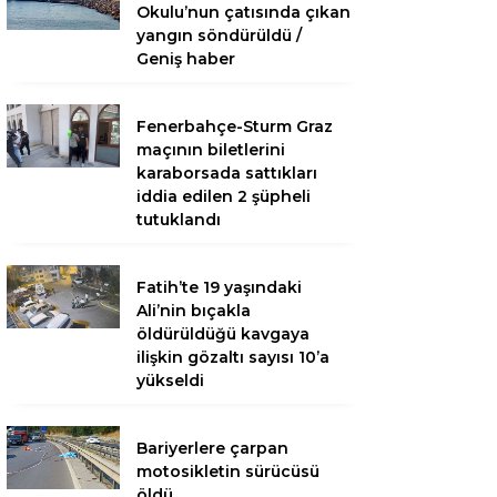
Okulu’nun çatısında çıkan
yangın söndürüldü /
Geniş haber
Fenerbahçe-Sturm Graz
maçının biletlerini
karaborsada sattıkları
iddia edilen 2 şüpheli
tutuklandı
Fatih’te 19 yaşındaki
Ali’nin bıçakla
öldürüldüğü kavgaya
ilişkin gözaltı sayısı 10’a
yükseldi
Bariyerlere çarpan
motosikletin sürücüsü
öldü