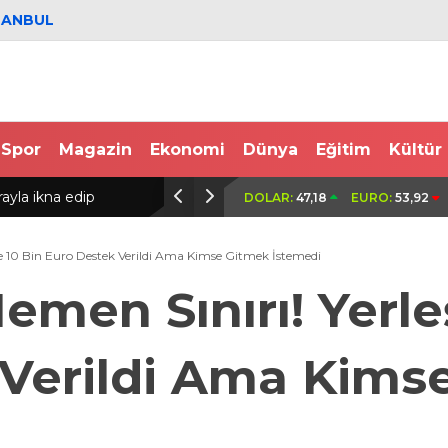
TANBUL
Spor
Magazin
Ekonomi
Dünya
Eğitim
Kültür
maçında FOMGET’i 3-1
Çatalca’da eğitim uçağı kaza kırıma uğrad
DOLAR:
47,18
EURO:
53,92
yaralandı / Geniş haber
ne 10 Bin Euro Destek Verildi Ama Kimse Gitmek İstemedi
emen Sınırı! Yerl
 Verildi Ama Kims