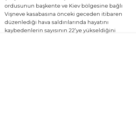
ordusunun başkente ve Kiev bölgesine bağlı
Vişneve kasabasına önceki geceden itibaren
düzenlediği hava saldırılarında hayatını
kaybedenlerin sayısının 22’ye yükseldiğini
belirten Zelenskiy, yaralı sayısının da 90’ı
geçtiğini kaydetti.
Zelenskiy, Rus ordusunun 68 füze ve 351 silahlı
insansız hava aracıyla (SİHA) saldırı
gerçekleştirdiğini vurgulayarak, daha fazla hava
savunma sistemine ihtiyaç duyduklarını
bildirdi. Patriot tipi hava savunma füzelerinin
üretilmesi için ABD’den ilgili lisans hakkını
talep ettiklerini anımsatan Zelenskiy, “Bu, bizim
için en büyük önceliktir” ifadelerini kullandı.
Ankara’nın ev sahipliğinde gerçekleştirilecek