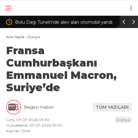
an otomobil yandı
Beylikdüzü’nde komşularının haber alamadığ
kadın evinde ölü bulundu
Ana Sayfa
›
Dünya
Fransa
Cumhurbaşkanı
Emmanuel Macron,
Suriye’de
Begen Haber
TÜM YAZILARI
Giriş: 07-07-2026 09:30
Dünya
Güncelleme: 07-07-2026 09:30
Kaynak: DHA