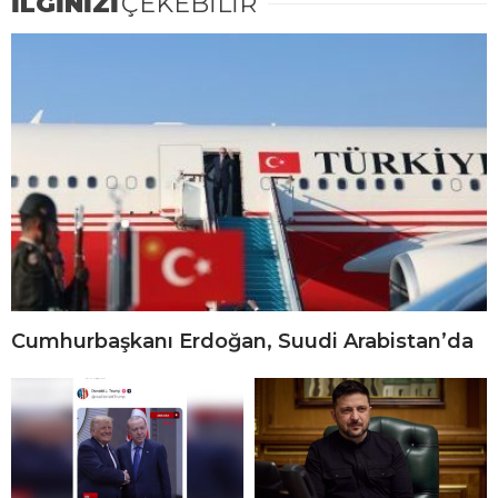
İLGİNİZİ
ÇEKEBİLİR
Cumhurbaşkanı Erdoğan, Suudi Arabistan’da