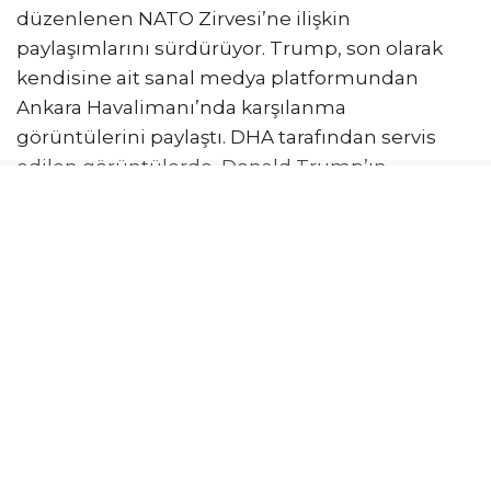
görüşmesini ve heyetle selamlaşmasını, sanal
medya hesabından Demirören Haber Ajansı’nın
servis ettiği görüntülerle paylaştı.
ABD Başkanı Donald Trump, Ankara’da
düzenlenen NATO Zirvesi’ne ilişkin
paylaşımlarını sürdürüyor. Trump, son olarak
kendisine ait sanal medya platformundan
Ankara Havalimanı’nda karşılanma
görüntülerini paylaştı. DHA tarafından servis
edilen görüntülerde, Donald Trump’ın
kendisini karşılayan Cumhurbaşkanı Recep
Tayyip Erdoğan ile kol kola salona girmesi, Türk
heyeti ile tokalaşması, ardından da iki liderin
görüşme için salona geçmeleri yer alıyor.
Trump ayrıca paylaşımında NATO Zirvesi’nde