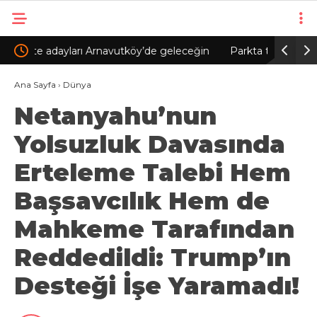
eceğin
Parkta tilki, kedi ve kirpinin karşılaşması
Sultan
kamerada
/ Aktü
Ana Sayfa
›
Dünya
Netanyahu’nun
Yolsuzluk Davasında
Erteleme Talebi Hem
Başsavcılık Hem de
Mahkeme Tarafından
Reddedildi: Trump’ın
Desteği İşe Yaramadı!