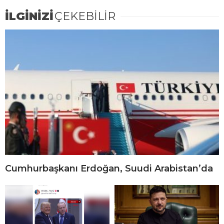
İLGİNİZİ
ÇEKEBİLİR
Cumhurbaşkanı Erdoğan, Suudi Arabistan’da