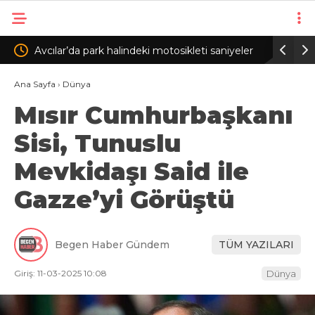
osikleti saniyeler
Judo kulübündeki 400 sporcudan 126’sı kard
rada
Ana Sayfa
›
Dünya
Mısır Cumhurbaşkanı
Sisi, Tunuslu
Mevkidaşı Said ile
Gazze’yi Görüştü
Begen Haber Gündem
TÜM YAZILARI
Giriş: 11-03-2025 10:08
Dünya