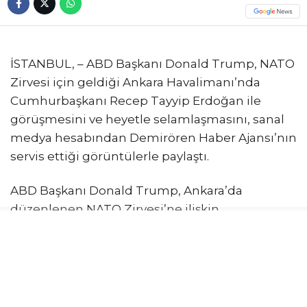
İSTANBUL, – ABD Başkanı Donald Trump, NATO
Zirvesi için geldiği Ankara Havalimanı’nda
Cumhurbaşkanı Recep Tayyip Erdoğan ile
görüşmesini ve heyetle selamlaşmasını, sanal
medya hesabından Demirören Haber Ajansı’nın
servis ettiği görüntülerle paylaştı.
ABD Başkanı Donald Trump, Ankara’da
düzenlenen NATO Zirvesi’ne ilişkin
paylaşımlarını sürdürüyor. Trump, son olarak
kendisine ait sanal medya platformundan
Ankara Havalimanı’nda karşılanma
görüntülerini paylaştı. DHA tarafından servis
edilen görüntülerde, Donald Trump’ın