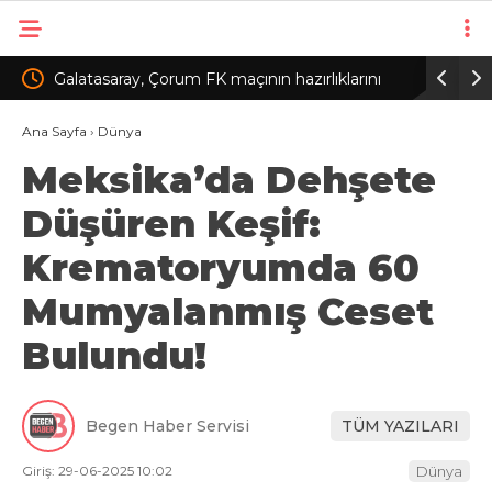
ırlıklarını
Tiësto, İstanbul Festivali’nde sahne aldı
Ana Sayfa
›
Dünya
Meksika’da Dehşete
Düşüren Keşif:
Krematoryumda 60
Mumyalanmış Ceset
Bulundu!
Begen Haber Servisi
TÜM YAZILARI
Giriş: 29-06-2025 10:02
Dünya