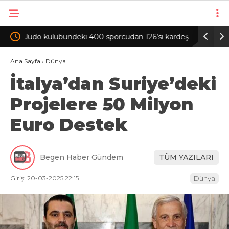
26’sı kardeş
İkaz römorkuna çarpan motosikletin sürücüsü
Ese
öldü
bal
Ana Sayfa
›
Dünya
İtalya’dan Suriye’deki
Projelere 50 Milyon
Euro Destek
Begen Haber Gündem
TÜM YAZILARI
Giriş: 20-03-2025 22:15
Dünya