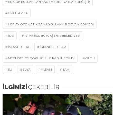
EN ÇOK KULLANILAN KADEMEDE FIYATLAR DEĞIŞTI!
FIYATLARDA
HER AY OTOMATIK ZAM UYGULAMASI DEVAM EDIYOR!
ISKI
İSTANBUL BÜYÜKŞEHIR BELEDIYESI
İSTANBUL'DA
İSTANBULLULAR
MECLISTE OY ÇOKLUĞU ILE KABUL EDILDI
ÖLDÜ
SU
SUYA
YAŞAM
ZAM
İLGİNİZİ
ÇEKEBİLİR