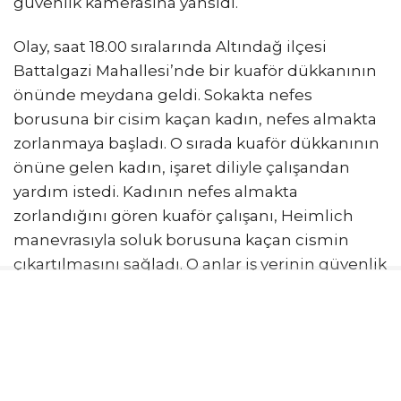
güvenlik kamerasına yansıdı.
Olay, saat 18.00 sıralarında Altındağ ilçesi
Battalgazi Mahallesi’nde bir kuaför dükkanının
önünde meydana geldi. Sokakta nefes
borusuna bir cisim kaçan kadın, nefes almakta
zorlanmaya başladı. O sırada kuaför dükkanının
önüne gelen kadın, işaret diliyle çalışandan
yardım istedi. Kadının nefes almakta
zorlandığını gören kuaför çalışanı, Heimlich
manevrasıyla soluk borusuna kaçan cismin
çıkartılmasını sağladı. O anlar iş yerinin güvenlik
kamerasına anbean kaydedildi. Görüntülerde
çalışanın Heimlich manevrası uyguladığı anlar
yer aldı.
İLGİNİZİ
ÇEKEBİLİR