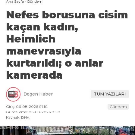
Ana Sayfa
›
Gündem
Nefes borusuna cisim
kaçan kadın,
Heimlich
manevrasıyla
kurtarıldı; o anlar
kamerada
Begen Haber
TÜM YAZILARI
Giriş: 06-08-2026 01:10
Gündem
Güncelleme: 06-08-2026 01:10
Kaynak: DHA