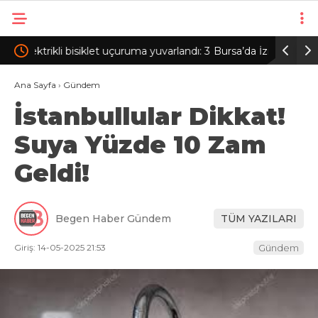
andı: 3
Bursa’da İznik Gölü’ne düşen bir kişi hayatını
Nefes bo
kaybetti
manevrası
Ana Sayfa
›
Gündem
İstanbullular Dikkat!
Suya Yüzde 10 Zam
Geldi!
Begen Haber Gündem
TÜM YAZILARI
Giriş: 14-05-2025 21:53
Gündem