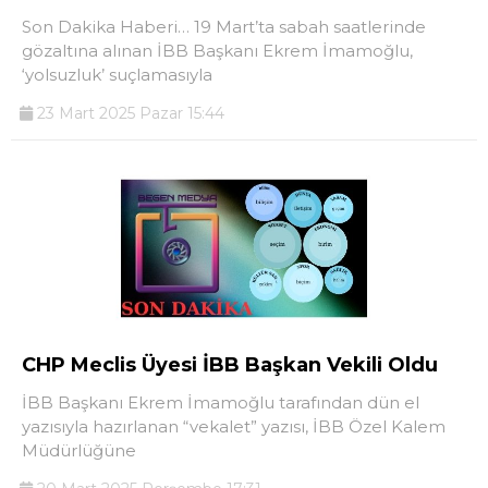
Son Dakika Haberi… 19 Mart’ta sabah saatlerinde
gözaltına alınan İBB Başkanı Ekrem İmamoğlu,
‘yolsuzluk’ suçlamasıyla
23 Mart 2025 Pazar 15:44
CHP Meclis Üyesi İBB Başkan Vekili Oldu
İBB Başkanı Ekrem İmamoğlu tarafından dün el
yazısıyla hazırlanan “vekalet” yazısı, İBB Özel Kalem
Müdürlüğüne