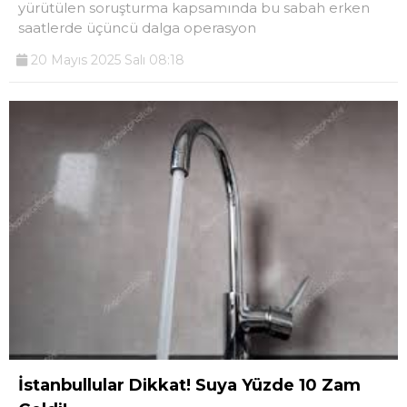
yürütülen soruşturma kapsamında bu sabah erken
saatlerde üçüncü dalga operasyon
20 Mayıs 2025 Salı 08:18
İstanbullular Dikkat! Suya Yüzde 10 Zam