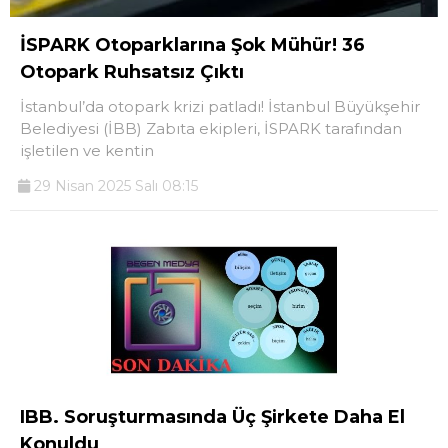
İSPARK Otoparklarına Şok Mühür! 36
Otopark Ruhsatsız Çıktı
İstanbul’da otopark krizi patladı! İstanbul Büyükşehir
Belediyesi (İBB) Zabıta ekipleri, İSPARK tarafından
işletilen ve kentin
29 Nisan 2025 Salı 08:15
IBB. Soruşturmasında Üç Şirkete Daha El
Konuldu