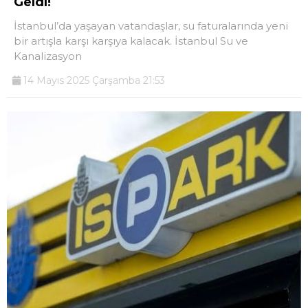
Geldi!
İstanbul’da yaşayan vatandaşlar, su faturalarında yeni
bir artışla karşı karşıya kalacak. İstanbul Su ve
Kanalizasyon
14 Mayıs 2025 Çarşamba 21:53