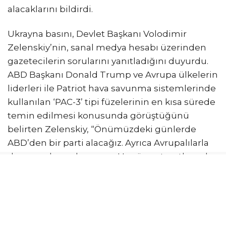
alacaklarını bildirdi.
Ukrayna basını, Devlet Başkanı Volodimir
Zelenskiy’nin, sanal medya hesabı üzerinden
gazetecilerin sorularını yanıtladığını duyurdu.
ABD Başkanı Donald Trump ve Avrupa ülkelerin
liderleri ile Patriot hava savunma sistemlerinde
kullanılan ‘PAC-3’ tipi füzelerinin en kısa sürede
temin edilmesi konusunda görüştüğünü
belirten Zelenskiy, “Önümüzdeki günlerde
ABD’den bir parti alacağız. Ayrıca Avrupalılarla
da ayrı anlaşmalarım var. Henüz net şartlar yok
ancak ek ‘PAC-3’ sevkiyatları olacak” ifadelerini
kullandı.
Zelenskiy, Ukrayna’nın Patriot hava savunma
sistemlerinde kullanılan füzeleri üretmesi için