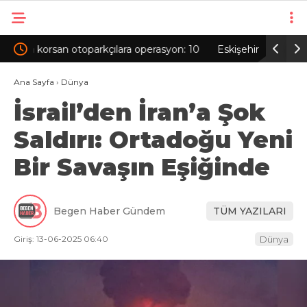
syon: 10
Eskişehir’de alkollü sürücü aydınlatma direğine
Ertu
çarptı; 1 yaralı
ikna
Ana Sayfa
›
Dünya
İsrail’den İran’a Şok
Saldırı: Ortadoğu Yeni
Bir Savaşın Eşiğinde
Begen Haber Gündem
TÜM YAZILARI
Giriş: 13-06-2025 06:40
Dünya