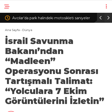
ki motosikleti saniyeler
Judo kulübündeki 400 sporcudan 126’s
 kamerada
Ana Sayfa
›
Dünya
İsrail Savunma
Bakanı’ndan
“Madleen”
Operasyonu Sonrası
Tartışmalı Talimat:
“Yolculara 7 Ekim
Görüntülerini İzletin”