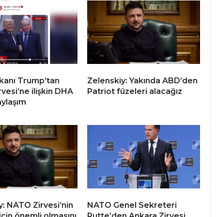
kanı Trump’tan
Zelenskiy: Yakında ABD’den
vesi’ne ilişkin DHA
Patriot füzeleri alacağız
aylaşım
y: NATO Zirvesi’nin
NATO Genel Sekreteri
için önemli olmasını
Rutte’den Ankara Zirvesi