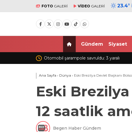
23.4
°
FOTO
GALERİ
VİDEO
GALERİ
Gündem
Siyaset
lı
Selçuk Bayraktar: Teknoloji rüzgarı
canlanacak
Ana Sayfa
›
Dünya
›
Eski Brezilya Devlet Başkanı Bolso
Eski Brezily
12 saatlik am
Begen Haber Gündem