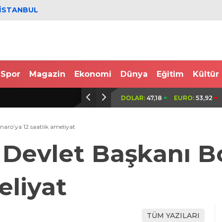
İSTANBUL
Spor
Magazin
Ekonomi
Dünya
Eğitim
Kültür
 bu bereketli topraklardan
Otomobille drift atan aday sürücüy
DOLAR:
47,18
EURO:
53,92
belgesi iptal edildi
naro’ya 12 saatlik ameliyat
a Devlet Başkanı B
eliyat
TÜM YAZILARI