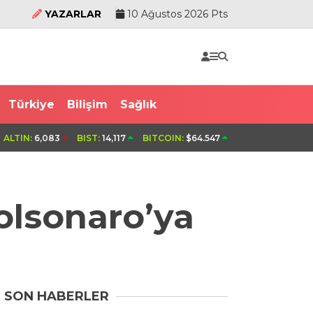
YAZARLAR
10 Ağustos 2026 Pts
Türkiye
Bilişim
Sağlık
e 140 bin lira ceza; sürücü
Denizde boğulma tehlikesi geçiren 
ALTIN:
6,083
BIST:
14,117
BITCOIN:
$64.547
diğeri kayıp
olsonaro’ya
SON HABERLER