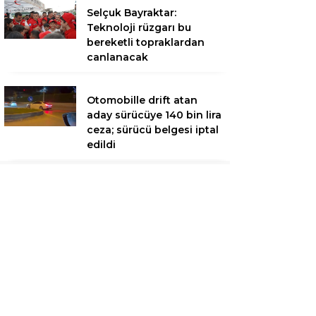
Selçuk Bayraktar:
Teknoloji rüzgarı bu
bereketli topraklardan
canlanacak
Otomobille drift atan
aday sürücüye 140 bin lira
ceza; sürücü belgesi iptal
edildi
Denizde boğulma
tehlikesi geçiren
kuzenlerden biri
kurtarıldı, diğeri kayıp
Fatih’te polise bıçakla
saldırı kamerada;
ayağından vurularak