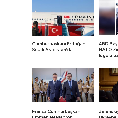
Cumhurbaşkanı Erdoğan,
ABD Baş
Suudi Arabistan’da
NATO Zir
logolu p
Fransa Cumhurbaşkanı
Zelenski
Emmanuel Macron,
Ukrayna 