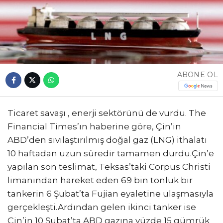
ABONE OL
Ticaret savaşı , enerji sektörünü de vurdu. The
Financial Times’ın haberine göre, Çin’in
ABD’den sıvılaştırılmış doğal gaz (LNG) ithalatı
10 haftadan uzun süredir tamamen durdu.Çin’e
yapılan son teslimat, Teksas’taki Corpus Christi
limanından hareket eden 69 bin tonluk bir
tankerin 6 Şubat’ta Fujian eyaletine ulaşmasıyla
gerçekleşti.Ardından gelen ikinci tanker ise
Çin’in 10 Şubat’ta ABD gazına yüzde 15 gümrük