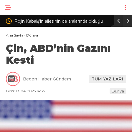
aralarında olduğu
Kartal’da otomobil, park halindeki 3 araca çarp
 tutuklama
2 yaralı
Ana Sayfa
›
Dünya
Çin, ABD’nin Gazını
Kesti
Begen Haber Gündem
TÜM YAZILARI
Giriş: 18-04-2025 14:35
Dünya