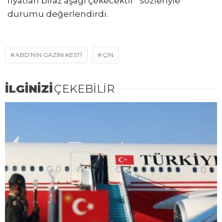
fiyatları biraz aşağı çekecektir” sözleriyle
durumu değerlendirdi.
ABD'NIN GAZINI KESTI
ÇİN
İLGİNİZİ
ÇEKEBİLİR