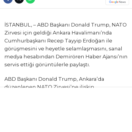
İSTANBUL, – ABD Başkanı Donald Trump, NATO
Zirvesi için geldiği Ankara Havalimanı’nda
Cumhurbaşkanı Recep Tayyip Erdoğan ile
görüşmesini ve heyetle selamlaşmasını, sanal
medya hesabından Demirören Haber Ajansı’nın
servis ettiği görüntülerle paylaştı.
ABD Başkanı Donald Trump, Ankara’da
düzenlenen NATO Zirvesi’ne ilişkin
paylaşımlarını sürdürüyor. Trump, son olarak
kendisine ait sanal medya platformundan
Ankara Havalimanı’nda karşılanma
görüntülerini paylaştı. DHA tarafından servis
edilen görüntülerde, Donald Trump’ın