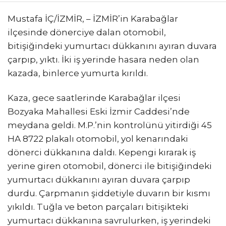
Mustafa İÇ/İZMİR, – İZMİR’in Karabağlar
ilçesinde dönerciye dalan otomobil,
bitişiğindeki yumurtacı dükkanını ayıran duvara
çarpıp, yıktı. İki iş yerinde hasara neden olan
kazada, binlerce yumurta kırıldı.
Kaza, gece saatlerinde Karabağlar ilçesi
Bozyaka Mahallesi Eski İzmir Caddesi’nde
meydana geldi. M.P.’nin kontrolünü yitirdiği 45
HA 8722 plakalı otomobil, yol kenarındaki
dönerci dükkanına daldı. Kepengi kırarak iş
yerine giren otomobil, dönerci ile bitişiğindeki
yumurtacı dükkanını ayıran duvara çarpıp
durdu. Çarpmanın şiddetiyle duvarın bir kısmı
yıkıldı. Tuğla ve beton parçaları bitişikteki
yumurtacı dükkanına savrulurken, iş yerindeki