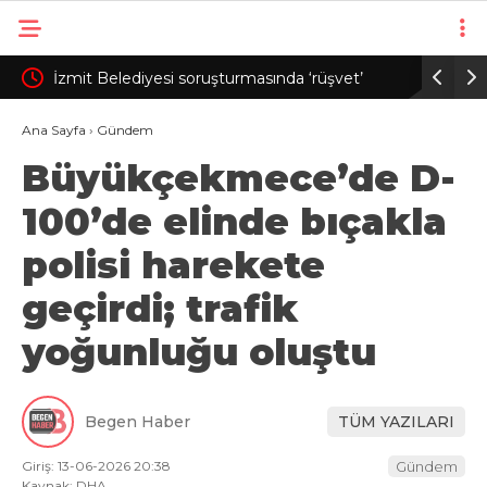
almış
İzmit Belediyesi soruşturmasında ‘rüşvet’
Merkezi 
iddiasına ilişkin görüntüler dosyaya girdi
milyar 54
Ana Sayfa
›
Gündem
Büyükçekmece’de D-
100’de elinde bıçakla
polisi harekete
geçirdi; trafik
yoğunluğu oluştu
Begen Haber
TÜM YAZILARI
Giriş: 13-06-2026 20:38
Gündem
Kaynak: DHA