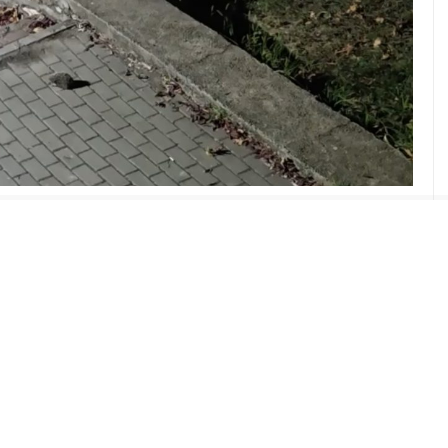
ABONE OL
da bir parkta tilkinin, kedi ve kirpi ile
asına yansıdı.
lesi’ndeki Şehitler Parkı’na saat 01.00
 bir kişi tarafından yiyecek verildi. Tilki
 kirpi ile karşılaştı. O anlar, tilkiye yiyecek