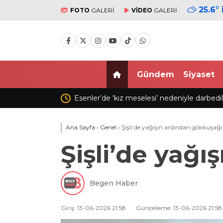
25.6
°
FOTO
GALERİ
VİDEO
GALERİ
Gündem
Siyaset
lesi’ nedeniyle darbedilip, baltayla saldırdılar:
Ankara’da trafikte a
Ana Sayfa
›
Genel
›
Şişli’de yağışın ardından gökkuşağı
Şişli’de yağ
Begen Haber
Giriş: 13-06-2026 21:58
Güncelleme: 13-06-2026 21:58