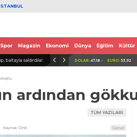
İSTANBUL
Spor
Magazin
Ekonomi
Dünya
Eğitim
Kültür
raçlarıyla drift atan 11 şüpheli gözaltına alındı
Fatih’te camide 4
DOLAR:
47,18
EURO:
53,92
anlar kamerada
 oluştu
ışın ardından gökk
TÜM YAZILARI
Kaynak: DHA
Genel