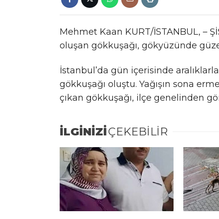
Mehmet Kaan KURT/İSTANBUL, – ŞİŞL
oluşan gökkuşağı, gökyüzünde güzel
İstanbul’da gün içerisinde aralıklarl
gökkuşağı oluştu. Yağışın sona erm
çıkan gökkuşağı, ilçe genelinden gö
İLGİNİZİ
ÇEKEBİLİR