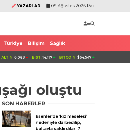
YAZARLAR
09 Ağustos 2026 Paz
Türkiye
Bilişim
Sağlık
50 bin TL’nin bulunduğu çantanın çalındığı
Sultanbeyli’de al
ALTIN:
6,083
BIST:
14,117
BITCOIN:
$64.547
uşağı oluştu
SON HABERLER
Esenler’de ‘kız meselesi’
nedeniyle darbedilip,
baltayla saldırdılar: 7