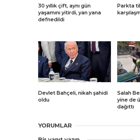
30 yıllık çift, aynı gün
Parkta ti
yaşamını yitirdi, yan yana
karşılaş
defnedildi
Devlet Bahçeli, nikah şahidi
Salah Be
oldu
yine de 
dağıttı
YORUMLAR
Bir yanıt yazın