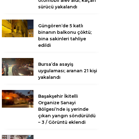
otomobil alev aldı; kaçan
sürücü yakalandı
Güngören’de 5 katlı
binanın balkonu çöktü;
bina sakinleri tahliye
edildi
Bursa’da asayiş
uygulaması; aranan 21 kişi
yakalandı
Başakşehir İkitelli
Organize Sanayi
Bölgesi’nde iş yerinde
çıkan yangın söndürüldü
– 3 / Görüntü eklendi