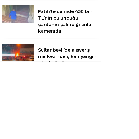
Fatih’te camide 450 bin
TL’nin bulunduğu
çantanın çalındığı anlar
kamerada
Sultanbeyli’de alışveriş
merkezinde çıkan yangın
söndürüldü
Sultanbeyli’de park
halindeki araçlara çarpan
otomobil alev aldı; kaçan
sürücü yakalandı
Güngören’de 5 katlı
binanın balkonu çöktü;
bina sakinleri tahliye