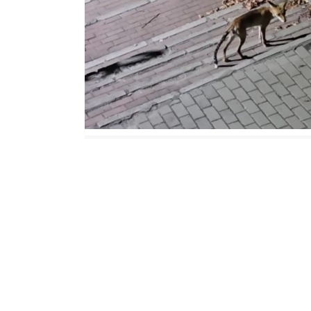
Memet Can YEŞİLBAŞ/ BURSA, – BURSA’
karşılaştığı anlar cep telefonu kamer
Kestel ilçesi Ahmet Vefik Paşa Mahal
sıralarında gelen bir tilkiye çevredeki
çevrede dolaştığı sırada ise bir kedi ve