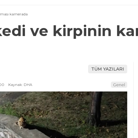
laşması kamerada
 kedi ve kirpinin k
TÜM YAZILARI
:00
Kaynak: DHA
Genel