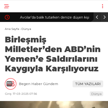
ü
Avcılar’da balık tutarken denize düşen kişi
Çekmeköy’
hayatını kaybetti
katlı bina
Ana Sayfa
›
Dünya
Birleşmiş
Milletler’den ABD’nin
Yemen’e Saldırılarını
Kaygıyla Karşılıyoruz
Begen Haber Gündem
TÜM YAZILARI
Giriş: 17-03-2025 07:56
Dünya