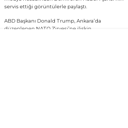
servis ettiği görüntülerle paylaştı.
ABD Başkanı Donald Trump, Ankara’da
düzenlenen NATO Zirvesi’ne ilişkin
paylaşımlarını sürdürüyor. Trump, son olarak
kendisine ait sanal medya platformundan
Ankara Havalimanı’nda karşılanma
görüntülerini paylaştı. DHA tarafından servis
edilen görüntülerde, Donald Trump’ın
kendisini karşılayan Cumhurbaşkanı Recep
Tayyip Erdoğan ile kol kola salona girmesi, Türk
heyeti ile tokalaşması, ardından da iki liderin
görüşme için salona geçmeleri yer alıyor.
Trump ayrıca paylaşımında NATO Zirvesi’nde
ABD heyetinde yer alan yazar Buzz Patterson’ın
“Patron Türkiye’de. Gösterdiği samimi sıcaklığı