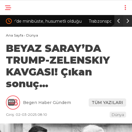
olduğu
Trabzonspor’da Salah etkisi; kombinede tarihi
Bakan Ka
rekor
lansman
Ana Sayfa
›
Dünya
BEYAZ SARAY’DA
TRUMP-ZELENSKIY
KAVGASI! Çıkan
sonuç…
Begen Haber Gündem
TÜM YAZILARI
Giriş: 02-03-2025 08:10
Dünya