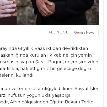
ABONE OL
ayında 61 yıllık Baas iktidarı devrildikten
şkanlığında kurulan ilk kabine için yemin
konuşmasını yapan Şara, “Bugün, geçmişimizden
ararlılıkla, hak ettiğimiz bir geleceğe doğru
lerini kullandı.
an ve feminist kimliğiyle bilinen Sosyal İşler
rzi nüfusun yoğunlukla yaşadığı
dr, Afrin bölgesinden Eğitim Bakanı Terko