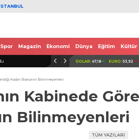
İSTANBUL
Spor
Magazin
Ekonomi
Dünya
Eğitim
Kültür
dı; bitişikteki iş yerindeki binlerce
İki grup arasında çıkan tart
DOLAR:
47,18
EURO:
53,92
kalbinden bıçaklandı
rdiği Kadın Bakanın Bilinmeyenleri
ın Kabinede Göre
n Bilinmeyenleri
TÜM YAZILARI