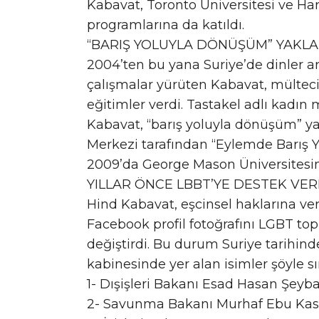
Kabavat, Toronto Üniversitesi ve Ha
programlarına da katıldı.
“BARIŞ YOLUYLA DÖNÜŞÜM” YAKLA
2004’ten bu yana Suriye’de dinler ar
çalışmalar yürüten Kabavat, mülteci
eğitimler verdi. Tastakel adlı kadın
Kabavat, “barış yoluyla dönüşüm” y
Merkezi tarafından “Eylemde Barış Y
2009’da George Mason Üniversitesi
YILLAR ÖNCE LBBT’YE DESTEK VER
Hind Kabavat, eşcinsel haklarına verdi
Facebook profil fotoğrafını LGBT to
değiştirdi. Bu durum Suriye tarihinde 
kabinesinde yer alan isimler şöyle sı
1- Dışişleri Bakanı Esad Hasan Şeyb
2- Savunma Bakanı Murhaf Ebu Kas