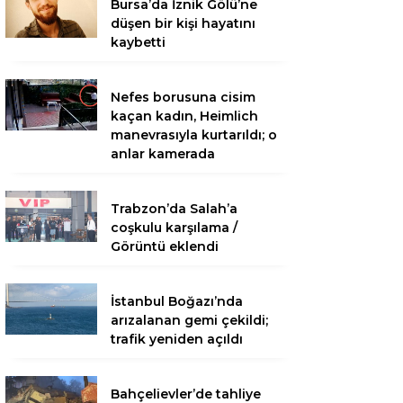
Bursa’da İznik Gölü’ne
düşen bir kişi hayatını
kaybetti
Nefes borusuna cisim
kaçan kadın, Heimlich
manevrasıyla kurtarıldı; o
anlar kamerada
Trabzon’da Salah’a
coşkulu karşılama /
Görüntü eklendi
İstanbul Boğazı’nda
arızalanan gemi çekildi;
trafik yeniden açıldı
Bahçelievler’de tahliye