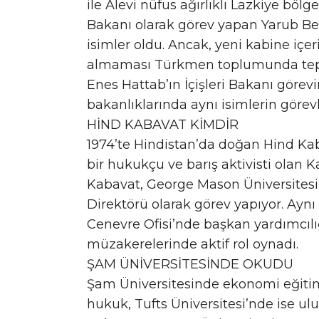
ile Alevi nüfus ağırlıklı Lazkiye böl
Bakanı olarak görev yapan Yarub Bed
isimler oldu. Ancak, yeni kabine iç
almaması Türkmen toplumunda tepkiy
Enes Hattab’ın İçişleri Bakanı görevi
bakanlıklarında aynı isimlerin görevl
HİND KABAVAT KİMDİR
1974’te Hindistan’da doğan Hind Kaba
bir hukukçu ve barış aktivisti olan 
Kabavat, George Mason Üniversitesin
Direktörü olarak görev yapıyor. A
Cenevre Ofisi’nde başkan yardımcılı
müzakerelerinde aktif rol oynadı.
ŞAM ÜNİVERSİTESİNDE OKUDU
Şam Üniversitesinde ekonomi eğitim
hukuk, Tufts Üniversitesi’nde ise ulus