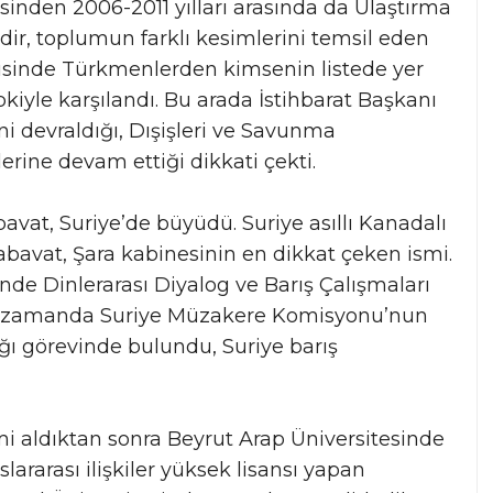
gesinden 2006-2011 yılları arasında da Ulaştırma
ir, toplumun farklı kesimlerini temsil eden
erisinde Türkmenlerden kimsenin listede yer
le karşılandı. Bu arada İstihbarat Başkanı
ni devraldığı, Dışişleri ve Savunma
erine devam ettiği dikkati çekti.
vat, Suriye’de büyüdü. Suriye asıllı Kanadalı
Kabavat, Şara kabinesinin en dikkat çeken ismi.
de Dinlerarası Diyalog ve Barış Çalışmaları
ynı zamanda Suriye Müzakere Komisyonu’nun
ğı görevinde bulundu, Suriye barış
i aldıktan sonra Beyrut Arap Üniversitesinde
lararası ilişkiler yüksek lisansı yapan