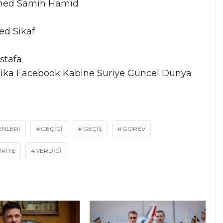
mmed Samih Hamıd
ed Sikaf
stafa
litika Facebook Kabine Suriye Güncel Dünya
ENLERI
GEÇICI
GEÇİŞ
GÖREV
URIYE
VERDIĞI