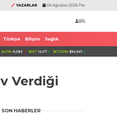
YAZARLAR
06 Ağustos 2026 Per
Türkiye
Bilişim
Sağlık
ışmada 15 yaşındaki Mehmet
Bursa’da elektrikli bisiklet uç
ALTIN:
6,083
BIST:
14,117
BITCOIN:
$64.547
v Verdiği
SON HABERLER