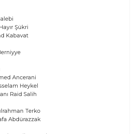
alebi
ayır Şükri
ind Kabavat
erniyye
i
mmed Ancerani
sselam Heykel
anı Raid Salih
lrahman Terko
tafa Abdürazzak