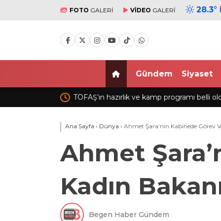
28.3
°
FOTO
GALERİ
VİDEO
GALERİ
Gündem
Siyaset
ramı belli oldu
İzmir’de otomobil dönerciye dal
yumurta kırıldı
Ana Sayfa
›
Dünya
›
Ahmet Şara’nın Kabinede Görev Ve
Ahmet Şara’n
Kadın Bakanı
Begen Haber Gündem