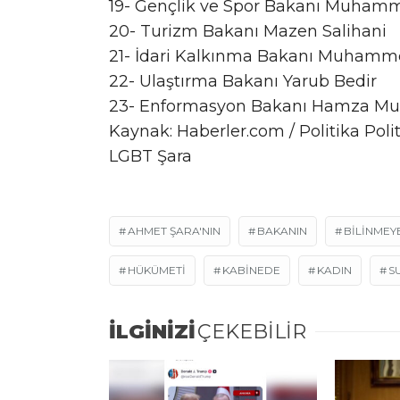
19- Gençlik ve Spor Bakanı Muha
20- Turizm Bakanı Mazen Salihani
21- İdari Kalkınma Bakanı Muhamm
22- Ulaştırma Bakanı Yarub Bedir
23- Enformasyon Bakanı Hamza Mu
Kaynak: Haberler.com / Politika Po
LGBT Şara
AHMET ŞARA'NIN
BAKANIN
BILINMEY
HÜKÜMETI
KABINEDE
KADIN
S
İLGİNİZİ
ÇEKEBİLİR