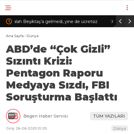
ücretsiz
‘Akkuyu NGS’nin getireceği en büyük kazanım
Me
enerji maliyetlerindeki düşüş olacak’
ke
Ana Sayfa
›
Dünya
ABD’de “Çok Gizli”
Sızıntı Krizi:
Pentagon Raporu
Medyaya Sızdı, FBI
Soruşturma Başlattı
Begen Haber Servisi
TÜM YAZILARI
Giriş: 26-06-2025 10:05
Dünya