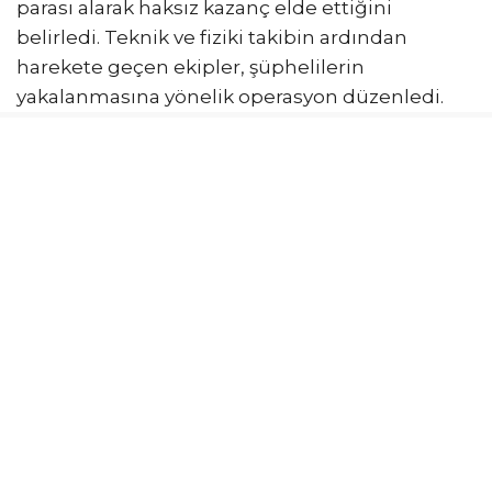
parası alarak haksız kazanç elde ettiğini
belirledi. Teknik ve fiziki takibin ardından
harekete geçen ekipler, şüphelilerin
yakalanmasına yönelik operasyon düzenledi.
Operasyonda 10 şüpheli yakalanarak gözaltına
alındı. Emniyetteki işlemlerinin ardından
adliyeye sevk edilen 10 şüpheliye, çıkarıldıkları
mahkemece ev hapsi verildi. Ankara Emniyet
Müdürlüğü, 2918 sayılı Karayolları Trafik Kanunu
kapsamında park parası adı altında ücret
alınmasının yasa dışı olduğunu hatırlatarak,
korsan otoparkçılarla karşılaşan vatandaşların
durumu emniyete bildirmelerini istedi.
İLGİNİZİ
ÇEKEBİLİR