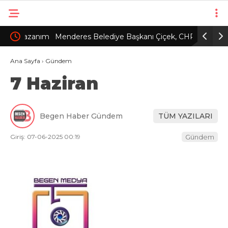
azanım
Menderes Belediye Başkanı Çiçek, CHP’den
Cumhurba
kesin ihraç talebiyle disipline sevk edildi
Ana Sayfa
›
Gündem
7 Haziran
Begen Haber Gündem
TÜM YAZILARI
Giriş: 07-06-2025 00:19
Gündem