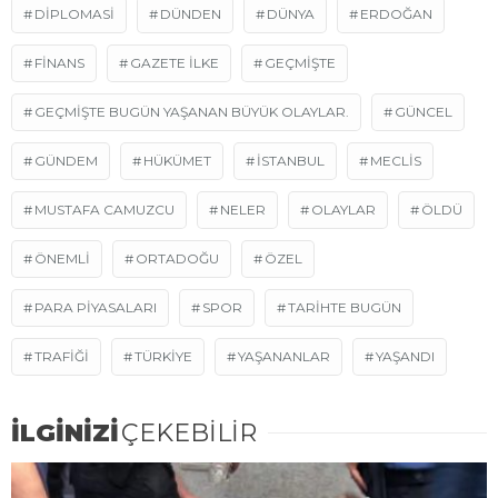
DİPLOMASİ
DÜNDEN
DÜNYA
ERDOĞAN
FINANS
GAZETE ILKE
GEÇMIŞTE
GEÇMIŞTE BUGÜN YAŞANAN BÜYÜK OLAYLAR.
GÜNCEL
GÜNDEM
HÜKÜMET
ISTANBUL
MECLIS
MUSTAFA CAMUZCU
NELER
OLAYLAR
ÖLDÜ
ÖNEMLI
ORTADOĞU
ÖZEL
PARA PIYASALARI
SPOR
TARIHTE BUGÜN
TRAFIĞI
TÜRKIYE
YAŞANANLAR
YAŞANDI
İLGİNİZİ
ÇEKEBİLİR