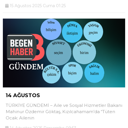
15 Ağustos 2025 Cuma 01:25
14 AĞUSTOS
TÜRKİYE GÜNDEMİ – Aile ve Sosyal Hizmetler Bakanı
Mahinur Özdemir Göktaş, Kızılcahamam’da “Tüten
Ocak: Ailenin