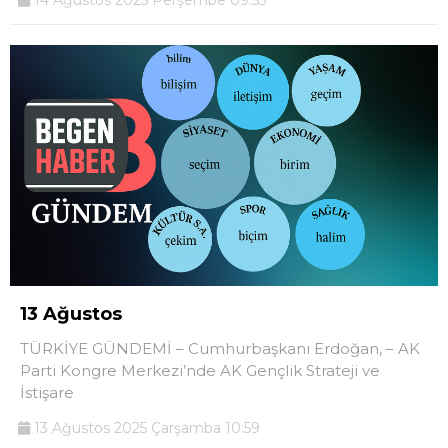
14 Ağustos 2025 Perşembe 09:53
13 Ağustos
TÜRKİYE GÜNDEMİ – Cumhurbaşkanı Erdoğan, – AK
Parti Kongre Merkezi’nde AK Gençlik Strateji ve
İstişare
13 Ağustos 2025 Çarşamba 10:59