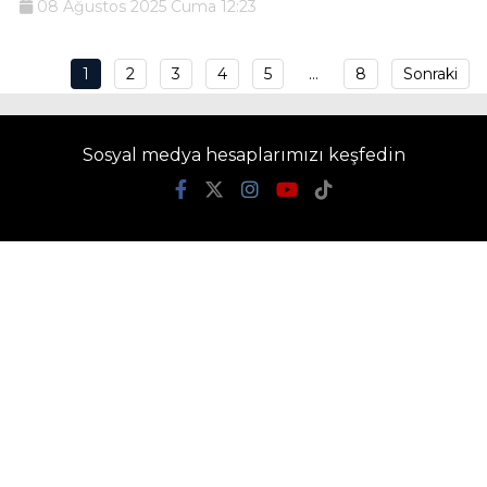
08 Ağustos 2025 Cuma 12:23
1
2
3
4
5
…
8
Sonraki
Sosyal medya hesaplarımızı keşfedin