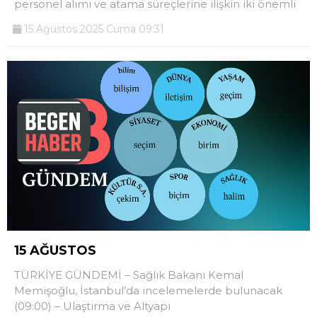
personel alımı ve atama süreçlerine ilişkin iki önemli
15 Ağustos 2025 Cuma 09:31
15 AĞUSTOS
TÜRKİYE GÜNDEMİ – Sağlık Bakanı Kemal
Memişoğlu, İstanbul’da incelemelerde bulunacak
(09:00) – Ulaştırma ve Altyapı