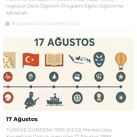
İngilizce Dersi Öğretim Programı Eğitici Eğitimi’ne
katılacak.
18 Ağustos 2025 Pazartesi 01:04
17 Ağustos
TÜRKİYE GÜNDEMİ 1999 (03:02) Merkez üssü
Kocaeli’nin Gölcük ilçesi olan 17 Ağustos 1999