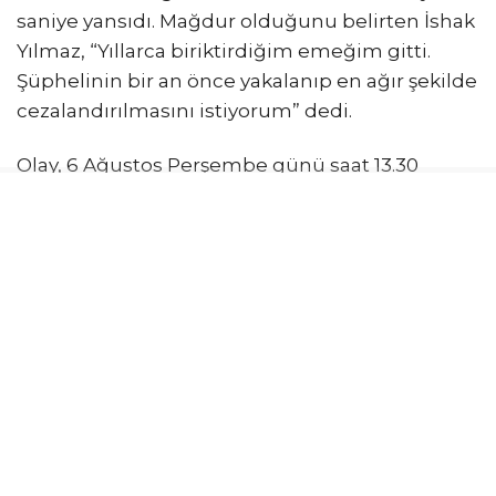
saniye yansıdı. Mağdur olduğunu belirten İshak
Yılmaz, “Yıllarca biriktirdiğim emeğim gitti.
Şüphelinin bir an önce yakalanıp en ağır şekilde
cezalandırılmasını istiyorum” dedi.
Olay, 6 Ağustos Perşembe günü saat 13.30
sıralarında Fatih Molla Fenari Mahallesi, Atik
Alipaşa Medresesi Sokak’ta yer alan tarihi Gazi
Atik Ali Paşa Camii’nde meydana geldi. İddiaya
göre; Kadıköy’de özel bir şirkette çalışan İshak
Yılmaz, otomobil satın almak amacıyla yıllardır
biriktirdiği 70 bin lira nakit para ile 53 gram altını
bozdurmak üzere Kapalıçarşı’ya gitmek için
yola çıktı.
NAMAZ KILARKEN ÇANTASINI ÇALDILAR