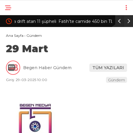
şüpheli
Fatih’te camide 450 bin TL’nin bulunduğu
Sultanbey
çantanın çalındığı anlar kamerada
yangın s
Ana Sayfa
›
Gündem
29 Mart
Begen Haber Gündem
TÜM YAZILARI
Giriş: 29-03-2025 10:00
Gündem