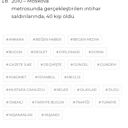
2010 – Moskova
metrosunda gerçekleştirilen intihar
saldırılarında, 40 kişi öldü.
ANKARA
BEĞEN HABER
BEGEN MEDYA
BUGÜN
DEVLET
DİPLOMASİ
DÜNYA
GAZETE ILKE
GEÇMIŞTE
GÜNCEL
GÜNDEM
HÜKÜMET
ISTANBUL
MECLIS
MUSTAFA CAMUZCU
NELER
OLAYLAR
ÖLDÜ
ÖNEMLI
TARIHTE BUGÜN
TRAFIĞI
TÜRKIYE
YAŞANANLAR
YAŞANDI