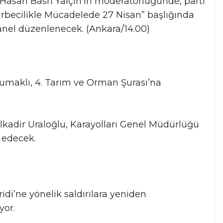
 Hasan Basri Yalçın’ın moderatörlüğünde, parti
rbecilikle Mücadelede 27 Nisan” başlığında
anel düzenlenecek. (Ankara/14.00)
umaklı, 4. Tarım ve Orman Şurası’na
lkadir Uraloğlu, Karayolları Genel Müdürlüğü
k edecek.
ridi’ne yönelik saldırılara yeniden
yor.