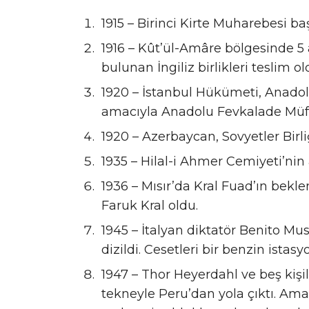
1915 – Birinci Kirte Muharebesi baş
1916 – Kût’ül-Amâre bölgesinde 5
bulunan İngiliz birlikleri teslim ol
1920 – İstanbul Hükümeti, Anado
amacıyla Anadolu Fevkalade Müfet
1920 – Azerbaycan, Sovyetler Birliği
1935 – Hilal-i Ahmer Cemiyeti’nin ad
1936 – Mısır’da Kral Fuad’ın bek
Faruk Kral oldu.
1945 – İtalyan diktatör Benito Mus
dizildi. Cesetleri bir benzin istas
1947 – Thor Heyerdahl ve beş kişil
tekneyle Peru’dan yola çıktı. Amaç