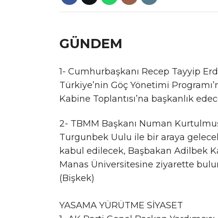
GÜNDEM
1- Cumhurbaşkanı Recep Tayyip Erdo
Türkiye’nin Göç Yönetimi Programı’n
Kabine Toplantısı’na başkanlık edece
2- TBMM Başkanı Numan Kurtulmuş, 
Turgunbek Uulu ile bir araya gelec
kabul edilecek, Başbakan Adilbek Ka
Manas Üniversitesine ziyarette bulu
(Bişkek)
YASAMA YÜRÜTME SİYASET