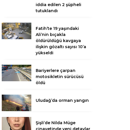
iddia edilen 2 şüpheli
tutuklandı
Fatih’te 19 yaşındaki
Ali’nin bıçakla
öldürüldüğü kavgaya
ilişkin gözaltı sayısı 10’a
yükseldi
Bariyerlere çarpan
motosikletin sürücüsü
öldü
Uludağ’da orman yangın
Şişli’de Nilda Müge
cinayetinde yeni detaylar