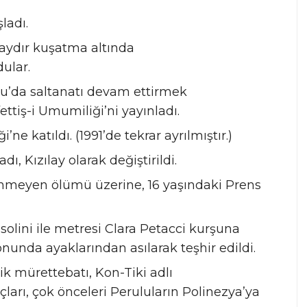
ladı.
 aydır kuşatma altında
dular.
lu’da saltanatı devam ettirmek
tiş-i Umumiliği’ni yayınladı.
’ne katıldı. (1991’de tekrar ayrılmıştır.)
ı, Kızılay olarak değiştirildi.
lenmeyen ölümü üzerine, 16 yaşındaki Prens
solini ile metresi Clara Petacci kurşuna
yonunda ayaklarından asılarak teşhir edildi.
ik mürettebatı, Kon-Tiki adlı
ları, çok önceleri Peruluların Polinezya’ya