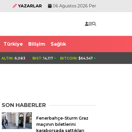
YAZARLAR
06 Ağustos 2026 Per
Türkiye
Bilişim
Sağlık
cüsü öldü
Uludağ’da orman yangın
ALTIN:
6,083
BIST:
14,117
BITCOIN:
$64.547
SON HABERLER
Fenerbahçe-Sturm Graz
maçının biletlerini
karaborsada sattıkları