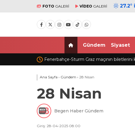
27.2
°
FOTO
GALERİ
VİDEO
GALERİ
Gündem
Siyaset
ini karaborsada sattıkları
Fatih’te 19 yaşındaki Ali’nin bıçakla ö
gözaltı sayısı 10’a yükseldi
Ana Sayfa
›
Gündem
›
28 Nisan
28 Nisan
Begen Haber Gündem
Giriş: 28-04-2025 08:00