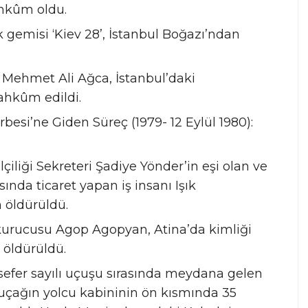
hkûm oldu.
ak gemisi ‘Kiev 28’, İstanbul Boğazı’ndan
sı Mehmet Ali Ağca, İstanbul’daki
hkûm edildi.
rbesi’ne Giden Süreç (1979- 12 Eylül 1980):
iliği Sekreteri Şadiye Yönder’in eşi olan ve
ında ticaret yapan iş insanı Işık
 öldürüldü.
kurucusu Agop Agopyan, Atina’da kimliği
 öldürüldü.
 sefer sayılı uçuşu sırasında meydana gelen
uçağın yolcu kabininin ön kısmında 35