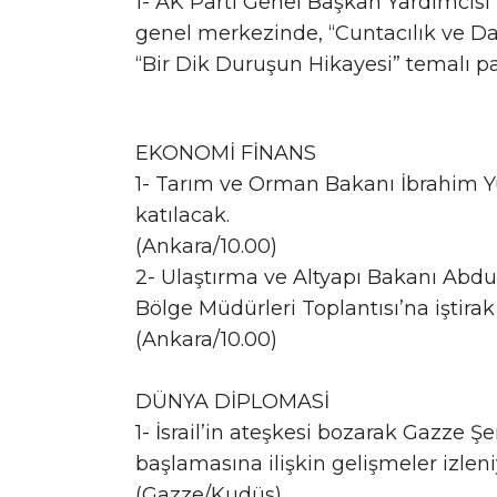
1- AK Parti Genel Başkan Yardımcısı
genel merkezinde, “Cuntacılık ve Da
“Bir Dik Duruşun Hikayesi” temalı p
EKONOMİ FİNANS
1- Tarım ve Orman Bakanı İbrahim Y
katılacak.
(Ankara/10.00)
2- Ulaştırma ve Altyapı Bakanı Abdu
Bölge Müdürleri Toplantısı’na iştira
(Ankara/10.00)
DÜNYA DİPLOMASİ
1- İsrail’in ateşkesi bozarak Gazze Şe
başlamasına ilişkin gelişmeler izleni
(Gazze/Kudüs)