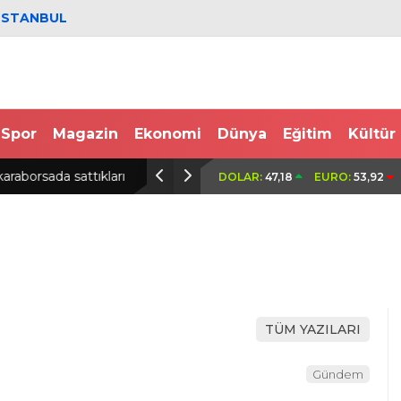
İSTANBUL
Spor
Magazin
Ekonomi
Dünya
Eğitim
Kültür
ldürüldüğü kavgaya ilişkin
Bariyerlere çarpan motosikletin sürü
DOLAR:
47,18
EURO:
53,92
TÜM YAZILARI
Gündem