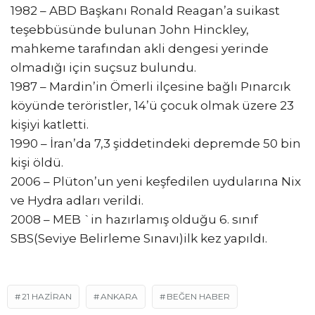
1982 – ABD Başkanı Ronald Reagan’a suikast
teşebbüsünde bulunan John Hinckley,
mahkeme tarafından akli dengesi yerinde
olmadığı için suçsuz bulundu.
1987 – Mardin’in Ömerli ilçesine bağlı Pınarcık
köyünde teröristler, 14’ü çocuk olmak üzere 23
kişiyi katletti.
1990 – İran’da 7,3 şiddetindeki depremde 50 bin
kişi öldü.
2006 – Plüton’un yeni keşfedilen uydularına Nix
ve Hydra adları verildi.
2008 – MEB `in hazırlamış olduğu 6. sınıf
SBS(Seviye Belirleme Sınavı)ilk kez yapıldı.
21 HAZIRAN
ANKARA
BEĞEN HABER