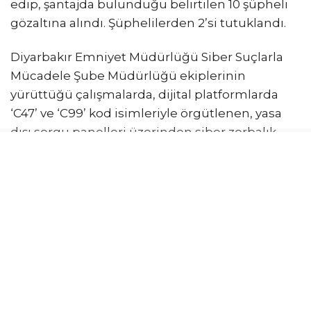
edip, şantajda bulunduğu belirtilen 10 şüpheli
gözaltına alındı. Şüphelilerden 2’si tutuklandı.
Diyarbakır Emniyet Müdürlüğü Siber Suçlarla
Mücadele Şube Müdürlüğü ekiplerinin
yürüttüğü çalışmalarda, dijital platformlarda
‘C47’ ve ‘C99’ kod isimleriyle örgütlenen, yasa
dışı sorgu panelleri üzerinden siber zorbalık,
şantaj ve taciz odaklı kapalı gruplar oluşturan bir
şebeke tespit edildi. Yapılan incelemelerde,
şüphelilerin kamuoyunda derin üzüntü yaratan
olaylarda hayatını kaybeden Rojin Kabaiş,
Hiranur Nilgün Aygar ve Kıvanç Uman’ın
ailelerini hedef alarak yabancı numaralar ve
yasa dışı panel bağlantıları üzerinden tehdit ve
şantaj eylemleri gerçekleştirdikleri belirlendi.