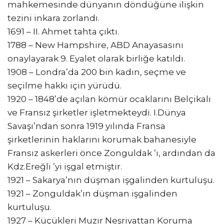
mahkemesinde dünyanın döndüğüne ilişkin
tezini inkara zorlandı.
1691 – II. Ahmet tahta çıktı.
1788 – New Hampshire, ABD Anayasasını
onaylayarak 9. Eyalet olarak birliğe katıldı.
1908 – Londra’da 200 bin kadın, seçme ve
seçilme hakkı için yürüdü.
1920 – 1848’de açılan kömür ocaklarını Belçikalı
ve Fransız şirketler işletmekteydi. I.Dünya
Savaşı’ndan sonra 1919 yılında Fransa
şirketlerinin haklarını korumak bahanesiyle
Fransız askerleri önce Zonguldak ’ı, ardından da
Kdz.Ereğli ’yi işgal etmiştir.
1921 – Sakarya’nın düşman işgalinden kurtuluşu.
1921 – Zonguldak’ın düşman işgalinden
kurtuluşu.
1927 – Küçükleri Muzır Neşriyattan Koruma