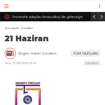
n yana
Üniversite adayları Arnavutköy’de geleceğin
Parkta til
mesleklerini bakanlarla konuştu
kamerad
Ana Sayfa
›
Gündem
21 Haziran
Begen Haber Gündem
TÜM YAZILARI
Giriş: 21-06-2025 09:14
Gündem