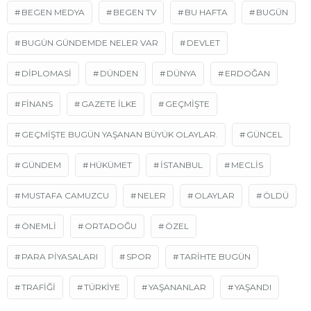
BEGEN MEDYA
BEGEN TV
BU HAFTA
BUGÜN
BUGÜN GÜNDEMDE NELER VAR
DEVLET
DİPLOMASİ
DÜNDEN
DÜNYA
ERDOĞAN
FINANS
GAZETE ILKE
GEÇMIŞTE
GEÇMIŞTE BUGÜN YAŞANAN BÜYÜK OLAYLAR.
GÜNCEL
GÜNDEM
HÜKÜMET
ISTANBUL
MECLIS
MUSTAFA CAMUZCU
NELER
OLAYLAR
ÖLDÜ
ÖNEMLI
ORTADOĞU
ÖZEL
PARA PIYASALARI
SPOR
TARIHTE BUGÜN
TRAFIĞI
TÜRKIYE
YAŞANANLAR
YAŞANDI