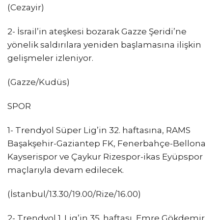
(Cezayir)
2- İsrail’in ateşkesi bozarak Gazze Şeridi’ne
yönelik saldırılara yeniden başlamasına ilişkin
gelişmeler izleniyor.
(Gazze/Kudüs)
SPOR
1- Trendyol Süper Lig’in 32. haftasına, RAMS
Başakşehir-Gaziantep FK, Fenerbahçe-Bellona
Kayserispor ve Çaykur Rizespor-ikas Eyüpspor
maçlarıyla devam edilecek.
(İstanbul/13.30/19.00/Rize/16.00)
2- Trendyol 1. Lig’in 35. haftası, Emre Gökdemir