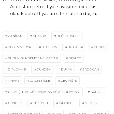
Arabistan petrol fiyat savaşının bir etkisi
olarak petrol fiyatları sıfırın altına düştü.
20 NISAN
ANKARA
BEĞEN HABER
BEGEN MEDYA
BEGEN TV
BU HAFTA
BUGÜN
BUGÜN GÜNDEMDE NELER VAR
DEVLET
DİPLOMASİ
DÜNDEN
DÜNYA
ERDOĞAN
FINANS
GAZETE ILKE
GEÇMIŞTE
GEÇMIŞTE BUGÜN YAŞANAN BÜYÜK OLAYLAR.
GÜNCEL
GÜNDEM
HÜKÜMET
ISTANBUL
MECLIS