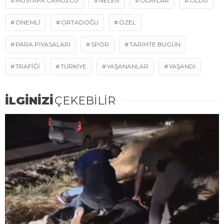
MUSTAFA CAMUZCU
NELER
OLAYLAR
ÖLDÜ
ÖNEMLI
ORTADOĞU
ÖZEL
PARA PIYASALARI
SPOR
TARIHTE BUGÜN
TRAFIĞI
TÜRKIYE
YAŞANANLAR
YAŞANDI
İLGİNİZİ
ÇEKEBİLİR