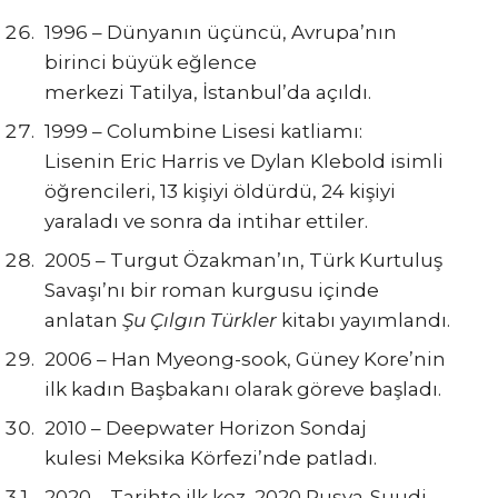
1996 – Dünyanın üçüncü, Avrupa’nın
birinci büyük eğlence
merkezi Tatilya, İstanbul’da açıldı.
1999 – Columbine Lisesi katliamı:
Lisenin Eric Harris ve Dylan Klebold isimli
öğrencileri, 13 kişiyi öldürdü, 24 kişiyi
yaraladı ve sonra da intihar ettiler.
2005 – Turgut Özakman’ın, Türk Kurtuluş
Savaşı’nı bir roman kurgusu içinde
anlatan
Şu Çılgın Türkler
kitabı yayımlandı.
2006 – Han Myeong-sook, Güney Kore’nin
ilk kadın Başbakanı olarak göreve başladı.
2010 – Deepwater Horizon Sondaj
kulesi Meksika Körfezi’nde patladı.
2020 – Tarihte ilk kez, 2020 Rusya-Suudi