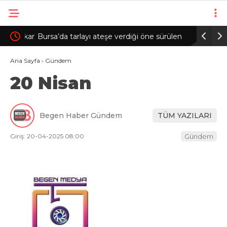
lan kar
Bursa’da tarlayı ateşe verdiği öne sürülen
Çorum’da
şüpheli yakalandı
başladı
Ana Sayfa
›
Gündem
20 Nisan
Begen Haber Gündem
TÜM YAZILARI
Giriş: 20-04-2025 08:00
Gündem