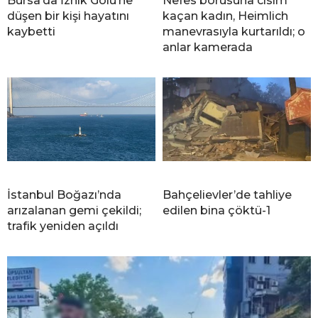
Bursa’da İznik Gölü’ne
Nefes borusuna cisim
düşen bir kişi hayatını
kaçan kadın, Heimlich
kaybetti
manevrasıyla kurtarıldı; o
anlar kamerada
İstanbul Boğazı’nda
Bahçelievler’de tahliye
arızalanan gemi çekildi;
edilen bina çöktü-1
trafik yeniden açıldı