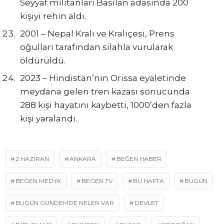
Seyyaf militanları Basilan adasında 200
kişiyi rehin aldı.
2001 – Nepal Kralı ve Kraliçesi, Prens
oğulları tarafından silahla vurularak
öldürüldü.
2023 – Hindistan’nın Orissa eyaletinde
meydana gelen tren kazası sonucunda
288 kişi hayatını kaybetti, 1000’den fazla
kişi yaralandı.
2 HAZİRAN
ANKARA
BEĞEN HABER
BEGEN MEDYA
BEGEN TV
BU HAFTA
BUGÜN
BUGÜN GÜNDEMDE NELER VAR
DEVLET