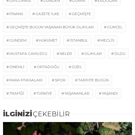
DİPLOMASİ
DÜNDEN
DÜNYA
ERDOĞAN
FINANS
GAZETE ILKE
GEÇMIŞTE
GEÇMIŞTE BUGÜN YAŞANAN BÜYÜK OLAYLAR.
GÜNCEL
GÜNDEM
HÜKÜMET
ISTANBUL
MECLIS
MUSTAFA CAMUZCU
NELER
OLAYLAR
ÖLDÜ
ÖNEMLI
ORTADOĞU
ÖZEL
PARA PIYASALARI
SPOR
TARIHTE BUGÜN
TRAFIĞI
TÜRKIYE
YAŞANANLAR
YAŞANDI
İLGİNİZİ
ÇEKEBİLİR