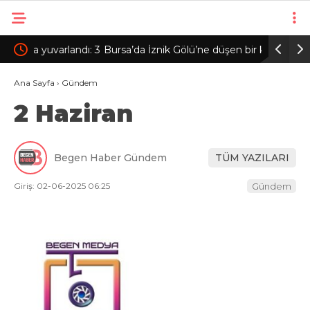
andı: 3
Bursa’da İznik Gölü’ne düşen bir kişi hayatını
Nefes bo
kaybetti
manevrası
Ana Sayfa
›
Gündem
2 Haziran
Begen Haber Gündem
TÜM YAZILARI
Giriş: 02-06-2025 06:25
Gündem