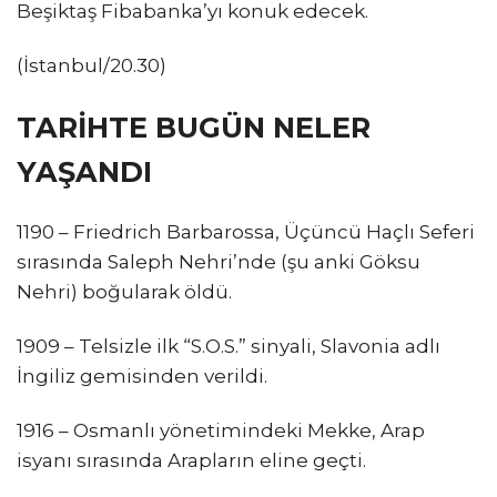
Beşiktaş Fibabanka’yı konuk edecek.
(İstanbul/20.30)
TARİHTE BUGÜN NELER
YAŞANDI
1190 – Friedrich Barbarossa, Üçüncü Haçlı Seferi
sırasında Saleph Nehri’nde (şu anki Göksu
Nehri) boğularak öldü.
1909 – Telsizle ilk “S.O.S.” sinyali, Slavonia adlı
İngiliz gemisinden verildi.
1916 – Osmanlı yönetimindeki Mekke, Arap
isyanı sırasında Arapların eline geçti.