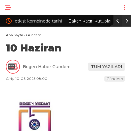
rihi
Bakan Kacır ‘Kutuplarda Sıfır Atık’ kitabının
Trabzon’d
lansmanına katıldı
Ana Sayfa
›
Gündem
10 Haziran
Begen Haber Gündem
TÜM YAZILARI
Giriş: 10-06-2025 08:00
Gündem