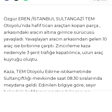
Özgür EREN /İSTANBUL SULTANGAZİ TEM
Otoyolu’nda hafif ticari araçtan kopan parça ,
arkasındaki aracın altına girince sürücüsü
yavaşladı. Yavaşlayan aracın arkasından gelen 10
araç ise birbirine çarptı. Zincirleme kaza
nedeniyle 3 şerit trafiğe kapatılınca, uzun araç
kuyruğu oluştu.
Kaza, TEM Otoyolu Edirne istikametinde
Sultançiftliği mevkiinde saat 08.30 sıralarında
meydana geldi. Edinilen bilgiye göre, seyir
halindeki hafif ticari araçtan bilinmeyen
nedenle bir parça koparak arkasındaki
otomobilin altına girdi. Parçanın altına girdiği