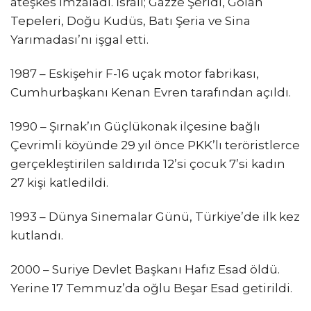
ateşkes imzaladı. İsrail; Gazze Şeridi, Golan
Tepeleri, Doğu Kudüs, Batı Şeria ve Sina
Yarımadası’nı işgal etti.
1987 – Eskişehir F-16 uçak motor fabrikası,
Cumhurbaşkanı Kenan Evren tarafından açıldı.
1990 – Şırnak’ın Güçlükonak ilçesine bağlı
Çevrimli köyünde 29 yıl önce PKK’lı teröristlerce
gerçekleştirilen saldırıda 12’si çocuk 7’si kadın
27 kişi katledildi.
1993 – Dünya Sinemalar Günü, Türkiye’de ilk kez
kutlandı.
2000 – Suriye Devlet Başkanı Hafız Esad öldü.
Yerine 17 Temmuz’da oğlu Beşar Esad getirildi.