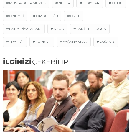
MUSTAFA CAMUZCU
NELER
OLAYLAR
ÖLDÜ
ÖNEMLI
ORTADOĞU
ÖZEL
PARA PIYASALARI
SPOR
TARIHTE BUGÜN
TRAFIĞI
TÜRKIYE
YAŞANANLAR
YAŞANDI
İLGİNİZİ
ÇEKEBİLİR