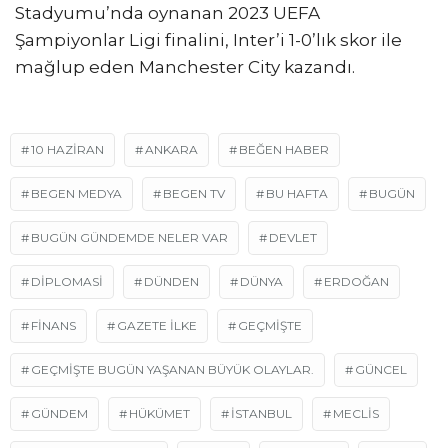
Stadyumu’nda oynanan 2023 UEFA
Şampiyonlar Ligi finalini, Inter’i 1-0’lık skor ile
mağlup eden Manchester City kazandı.
10 HAZİRAN
ANKARA
BEĞEN HABER
BEGEN MEDYA
BEGEN TV
BU HAFTA
BUGÜN
BUGÜN GÜNDEMDE NELER VAR
DEVLET
DİPLOMASİ
DÜNDEN
DÜNYA
ERDOĞAN
FINANS
GAZETE ILKE
GEÇMIŞTE
GEÇMIŞTE BUGÜN YAŞANAN BÜYÜK OLAYLAR.
GÜNCEL
GÜNDEM
HÜKÜMET
ISTANBUL
MECLIS