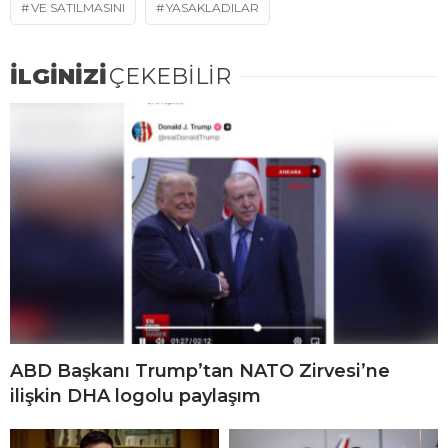
VE SATILMASINI
YASAKLADILAR
İLGİNİZİ
ÇEKEBİLİR
ABD Başkanı Trump’tan NATO Zirvesi’ne
ilişkin DHA logolu paylaşım