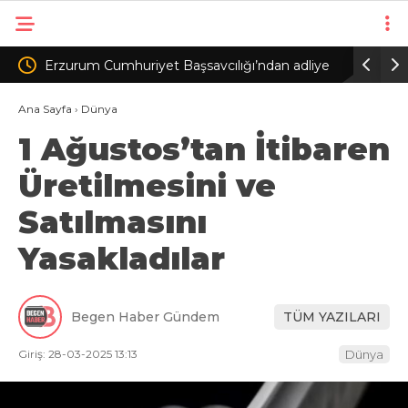
aşsavcılığı’ndan adliye
Ankara’da korsan otoparkçılara operas
işkin açıklama
gözaltı
Ana Sayfa
›
Dünya
1 Ağustos’tan İtibaren
Üretilmesini ve
Satılmasını
Yasakladılar
Begen Haber Gündem
TÜM YAZILARI
Giriş: 28-03-2025 13:13
Dünya