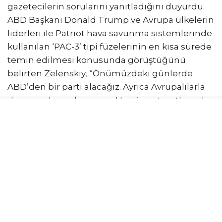
gazetecilerin sorularını yanıtladığını duyurdu.
ABD Başkanı Donald Trump ve Avrupa ülkelerin
liderleri ile Patriot hava savunma sistemlerinde
kullanılan ‘PAC-3’ tipi füzelerinin en kısa sürede
temin edilmesi konusunda görüştüğünü
belirten Zelenskiy, “Önümüzdeki günlerde
ABD’den bir parti alacağız. Ayrıca Avrupalılarla
da ayrı anlaşmalarım var. Henüz net şartlar yok
ancak ek ‘PAC-3’ sevkiyatları olacak” ifadelerini
kullandı.
Zelenskiy, Ukrayna’nın Patriot hava savunma
sistemlerinde kullanılan füzeleri üretmesi için
ABD’den lisans talep ettiğini ve bu konuda
Trump ile Ankara’da görüştüğünü kaydetti.
Trump’ın lisans konusuna olumlu yaklaştığını
söyleyen Zelenskiy, “ABD, Ukrayna’yı bu konuda