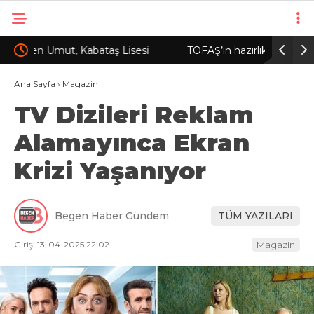
TOFAŞ’ın hazırlık ve kamp programı belli oldu
İzmir’de 
yerindeki
Ana Sayfa
›
Magazin
TV Dizileri Reklam
Alamayınca Ekran
Krizi Yaşanıyor
Begen Haber Gündem
TÜM YAZILARI
Giriş: 13-04-2025 22:02
Magazin