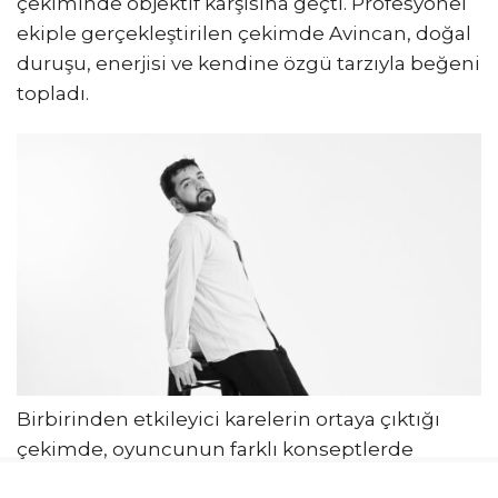
çekiminde objektif karşısına geçti. Profesyonel
ekiple gerçekleştirilen çekimde Avincan, doğal
duruşu, enerjisi ve kendine özgü tarzıyla beğeni
topladı.
Birbirinden etkileyici karelerin ortaya çıktığı
çekimde, oyuncunun farklı konseptlerde
verdiği pozlar sosyal medyada da ilgi gördü.