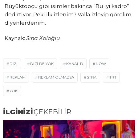
Büyüktopçu gibi isimler bakınca “Bu iyi kadro”
dedirtiyor. Peki ilk izlenim? Valla izleyip görelim
diyenlerdenim.
Kaynak:
Sina Koloğlu
DİZİ
DIZI DE YOK
KANAL D
NOW
REKLAM
REKLAM OLMAZSA
STRA
TRT
YOK
İLGİNİZİ
ÇEKEBİLİR