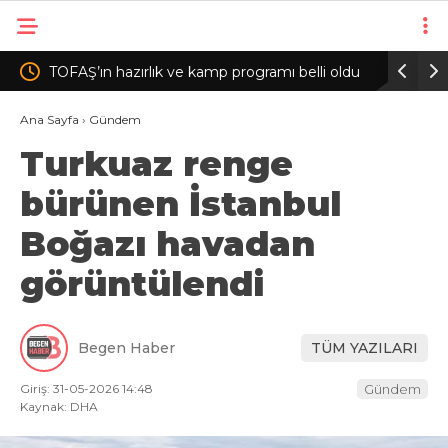
azırlık ve kamp programı belli oldu
İzmir’de otomobil dönerciye d
yerindeki binlerce yumurta k
Ana Sayfa
›
Gündem
Turkuaz renge
bürünen İstanbul
Boğazı havadan
görüntülendi
Begen Haber
TÜM YAZILARI
Giriş: 31-05-2026 14:48
Gündem
Kaynak: DHA