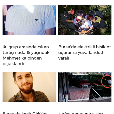
İki grup arasında çıkan
Bursa’da elektrikli bisiklet
tartışmada 15 yaşındaki
uçuruma yuvarlandı: 3
Mehmet kalbinden
yaralı
bıçaklandı
Bursa’da İznik Gölü’ne
Nefes borusuna cisim