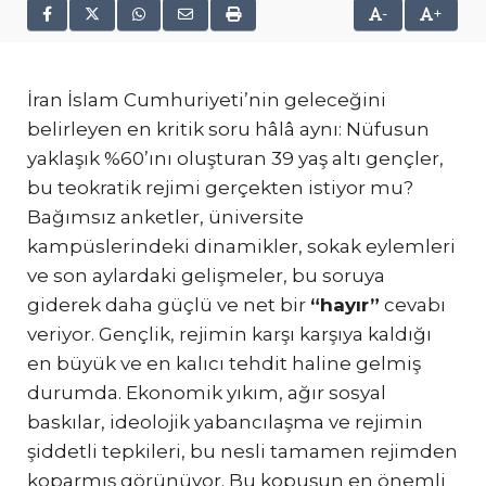
-
+
İran İslam Cumhuriyeti’nin geleceğini
belirleyen en kritik soru hâlâ aynı: Nüfusun
yaklaşık %60’ını oluşturan 39 yaş altı gençler,
bu teokratik rejimi gerçekten istiyor mu?
Bağımsız anketler, üniversite
kampüslerindeki dinamikler, sokak eylemleri
ve son aylardaki gelişmeler, bu soruya
giderek daha güçlü ve net bir
“hayır”
cevabı
veriyor. Gençlik, rejimin karşı karşıya kaldığı
en büyük ve en kalıcı tehdit haline gelmiş
durumda. Ekonomik yıkım, ağır sosyal
baskılar, ideolojik yabancılaşma ve rejimin
şiddetli tepkileri, bu nesli tamamen rejimden
koparmış görünüyor. Bu kopuşun en önemli