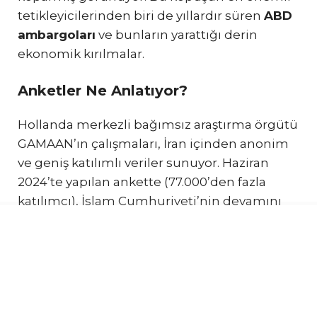
tetikleyicilerinden biri de yıllardır süren
ABD
ambargoları
ve bunların yarattığı derin
ekonomik kırılmalar.
Anketler Ne Anlatıyor?
Hollanda merkezli bağımsız araştırma örgütü
GAMAAN’ın çalışmaları, İran içinden anonim
ve geniş katılımlı veriler sunuyor. Haziran
2024’te yapılan ankette (77.000’den fazla
katılımcı), İslam Cumhuriyeti’nin devamını
isteyenlerin oranı yalnızca %20 civarındaydı.
Özellikle gençler ve üniversite mezunları
arasında bu oran çok daha düşük: Üniversite
eğitimi almış kesimde rejimi tamamen
reddedenlerin oranı %74’ü geçmişti. 20-29 yaş
grubunda ise “rejim değişikliği, herhangi bir