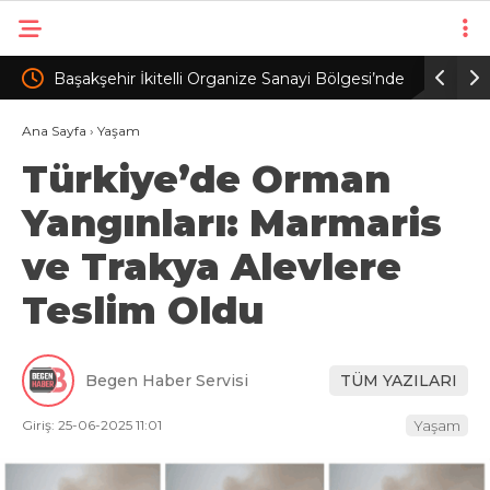
Bölgesi’nde
Minibüsün camını kırıp, para ve altınları çalan kar
Edi
 3 /
maskeli 5 şüpheli tutuklandı
yar
Ana Sayfa
›
Yaşam
Türkiye’de Orman
İPT
Yangınları: Marmaris
ve Trakya Alevlere
Teslim Oldu
Begen Haber Servisi
TÜM YAZILARI
Giriş: 25-06-2025 11:01
Yaşam