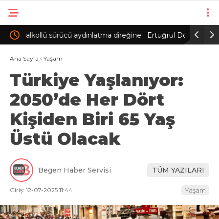
ireğine
Ertuğrul Doğan: Salah gibi bir oyuncuyu parayla
Beşiktaş
ikna edip Trabzon’a getiremezsiniz
FOMGET’
Ana Sayfa
›
Yaşam
Türkiye Yaşlanıyor:
2050’de Her Dört
Kişiden Biri 65 Yaş
Üstü Olacak
Begen Haber Servisi
TÜM YAZILARI
Giriş: 12-07-2025 11:44
Yaşam