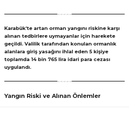
Karabük’te artan orman yangını riskine karşı
alınan tedbirlere uymayanlar için harekete
geçildi. Valilik tarafından konulan ormanlık
alanlara giriş yasağını ihlal eden 5 kişiye
toplamda 14 bin 765 lira idari para cezası
uygulandı.
Yangın Riski ve Alınan Önlemler
Türkiye genelinde yaşanan kuraklık ve yüksek
sıcaklıklar, orman yangını riskini had safhaya
çıkarmış durumda. Bu bağlamda, birçok ilde