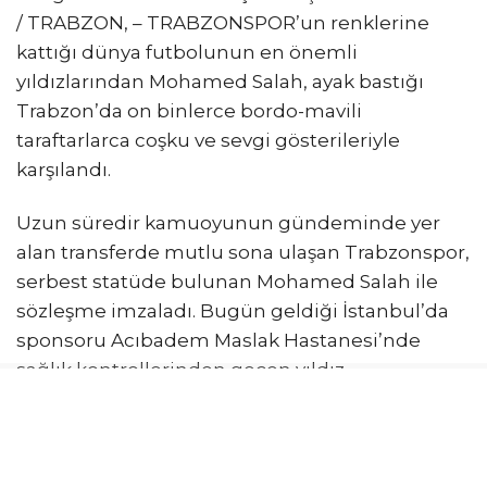
/ TRABZON, – TRABZONSPOR’un renklerine
kattığı dünya futbolunun en önemli
yıldızlarından Mohamed Salah, ayak bastığı
Trabzon’da on binlerce bordo-mavili
taraftarlarca coşku ve sevgi gösterileriyle
karşılandı.
Uzun süredir kamuoyunun gündeminde yer
alan transferde mutlu sona ulaşan Trabzonspor,
serbest statüde bulunan Mohamed Salah ile
sözleşme imzaladı. Bugün geldiği İstanbul’da
sponsoru Acıbadem Maslak Hastanesi’nde
sağlık kontrollerinden geçen yıldız
futbolcunun, hazırlanan protokolün
imzalanmasının ardından transfer resmiyet
kazandı. Trabzonspor taraftarları da yıldız