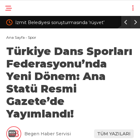
ında ‘rüşvet’
Merkezi yönetim bütçesinden Ar-Ge’ye 253
osyaya girdi
milyar 544 milyon lira harcandı
Ana Sayfa
›
Spor
Türkiye Dans Sporları
Federasyonu’nda
Yeni Dönem: Ana
Statü Resmi
Gazete’de
Yayımlandı!
Begen Haber Servisi
TÜM YAZILARI