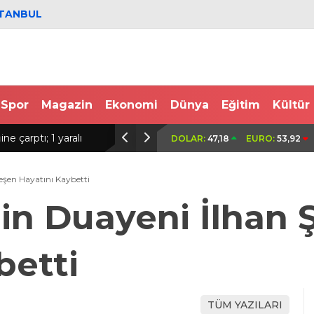
STANBUL
Spor
Magazin
Ekonomi
Dünya
Eğitim
Kültür
e çarptı; 1 yaralı
Ertuğrul Doğan: Salah gibi bir oyuncuyu pa
DOLAR:
47,18
EURO:
53,92
Trabzon’a getiremezsiniz
eşen Hayatını Kaybetti
in Duayeni İlhan 
betti
TÜM YAZILARI