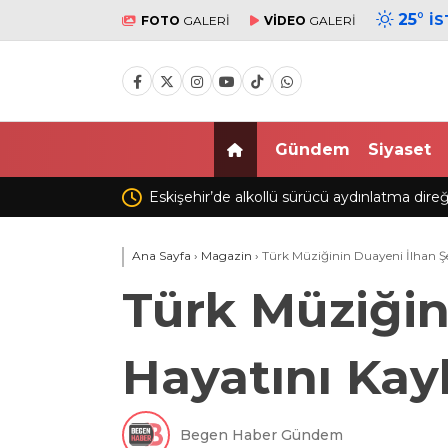
25
°
İ
FOTO
GALERİ
VİDEO
GALERİ
Gündem
Siyaset
ar
Eskişehir’de alkollü sürücü aydınlatma direğin
Ana Sayfa
›
Magazin
›
Türk Müziğinin Duayeni İlhan Ş
Türk Müziğin
Hayatını Kay
Begen Haber Gündem