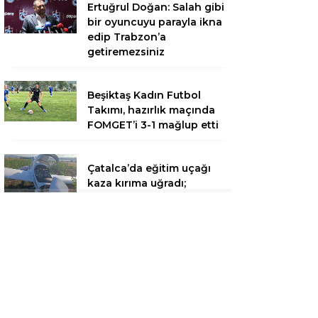
Ertuğrul Doğan: Salah gibi
bir oyuncuyu parayla ikna
edip Trabzon’a
getiremezsiniz
Beşiktaş Kadın Futbol
Takımı, hazırlık maçında
FOMGET’i 3-1 mağlup etti
Çatalca’da eğitim uçağı
kaza kırıma uğradı;
öğrenci pilot hafif
yaralandı / Geniş haber
Heybeliada Deniz Harp
Okulu’nun çatısında çıkan
yangın söndürüldü /
Geniş haber