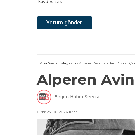
kaydedilsin.
Ana Sayfa
›
Magazin
›
Alperen Avincan’dan Dikkat Çe
Alperen Avi
Begen Haber Servisi
Giriş: 23-06-2026 16:27