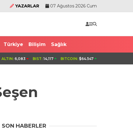
YAZARLAR
07 Ağustos 2026 Cum
Türkiye
Bilişim
Sağlık
rayla ikna edip
Beşiktaş Kadın Futbol Takımı, hazırlık ma
ALTIN:
6,083
BIST:
14,117
BITCOIN:
$64.547
mağlup etti
Şeşen
SON HABERLER