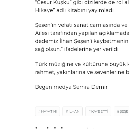
“Cesur Kuşku” gibi dizilerde de rol al
Hikaye” adlı kitabını yayımladı.
Şeşen’in vefatı sanat camiasında ve 
Ailesi tarafından yapılan açıklamada,
dedemiz İlhan Şeşen’i kaybetmenin d
sağ olsun.” ifadelerine yer verildi.
Türk müziğine ve kültürüne büyük k
rahmet, yakınlarına ve sevenlerine ba
Begen medya Semra Demir
HAYATINI
ILHAN
KAYBETTİ
ŞEŞE