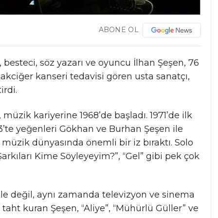
ABONE OL
 besteci, söz yazarı ve oyuncu İlhan Şeşen, 76
 akciğer kanseri tedavisi gören usta sanatçı,
rdi.
müzik kariyerine 1968’de başladı. 1971’de ilk
983’te yeğenleri Gökhan ve Burhan Şeşen ile
müzik dünyasında önemli bir iz bıraktı. Solo
Şarkıları Kime Söyleyeyim?”, “Gel” gibi pek çok
e değil, aynı zamanda televizyon ve sinema
e taht kuran Şeşen, “Aliye”, “Mühürlü Güller” ve