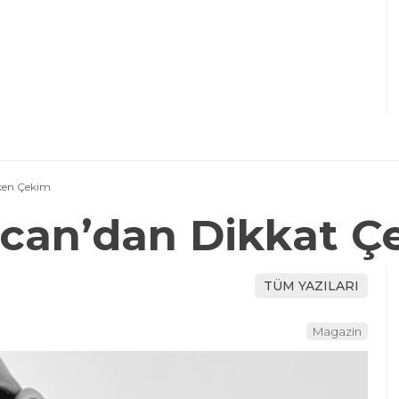
ken Çekim
ncan’dan Dikkat 
TÜM YAZILARI
Magazin