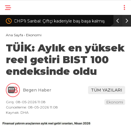
 başa kalmış
İzmit Belediyesi soruşturmasında ‘rüşvet’
Me
iddiasına ilişkin görüntüler dosyaya girdi
mi
Ana Sayfa
›
Ekonomi
TÜİK: Aylık en yüksek
reel getiri BIST 100
endeksinde oldu
Begen Haber
TÜM YAZILARI
Giriş: 08-05-2026 11:08
Ekonomi
Güncelleme: 08-05-2026 11:08
Kaynak: DHA