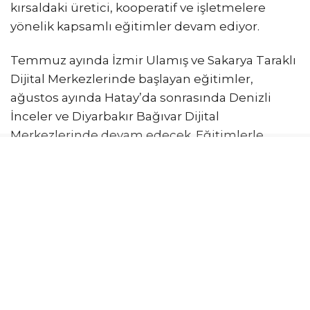
kırsaldaki üretici, kooperatif ve işletmelere
yönelik kapsamlı eğitimler devam ediyor.
Temmuz ayında İzmir Ulamış ve Sakarya Taraklı
Dijital Merkezlerinde başlayan eğitimler,
ağustos ayında Hatay’da sonrasında Denizli
İnceler ve Diyarbakır Bağıvar Dijital
Merkezlerinde devam edecek. Eğitimlerle
katılımcıların markalaşma, dijitalleşme, ürün
geliştirme ve işletme yönetimi alanlarındaki
yetkinliklerinin güçlendirilmesi hedefleniyor.
Trendyol ve UNDP iş birliğiyle yürütülen Yarının
Köyleri Projesi, kırsal bölgelerdeki üretici,
kooperatif ve işletmelere sunduğu desteği yeni
eğitim programlarıyla sürdürüyor. Proje
kapsamında ürün geliştiren, ürününü katma