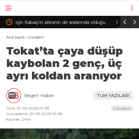
aralarında olduğu
Kartal’da otomobil, park halindeki 3 araca çarp
 tutuklama
2 yaralı
Ana Sayfa
›
Gündem
Tokat’ta çaya düşüp
kaybolan 2 genç, üç
ayrı koldan aranıyor
Begen Haber
TÜM YAZILARI
Giriş: 29-05-2026 09:38
Gündem
Güncelleme: 29-05-2026 09:38
Kaynak: DHA