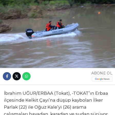
ABONE OL
İbrahim UĞUR/ERBAA (Tokat), -TOKAT’ın Erbaa
ilçesinde Kelkit Çayı’na düşüp kaybolan İlker
Parlak (22) ile Oğuz Kale’yi (26) arama
çalışmaları havadan, karadan ve sudan sürüyor.