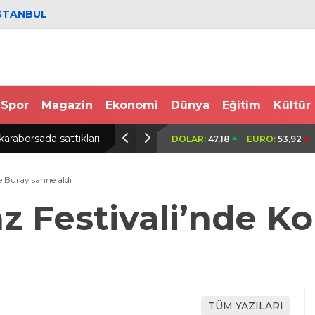
STANBUL
Spor
Magazin
Ekonomi
Dünya
Eğitim
Kültür
öldürüldüğü kavgaya ilişkin
Bariyerlere çarpan motosikletin sür
DOLAR:
47,18
EURO:
53,92
e Buray sahne aldı
az Festivali’nde K
TÜM YAZILARI