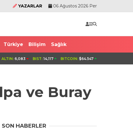
YAZARLAR
06 Ağustos 2026 Per
Türkiye
Bilişim
Sağlık
ücüsü öldü
Uludağ’da orman yangın
ALTIN:
6,083
BIST:
14,117
BITCOIN:
$64.547
olpa ve Buray
SON HABERLER