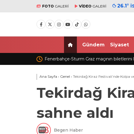
26.1
°
İ
FOTO
GALERİ
VİDEO
GALERİ
Gündem
Siyaset
rini karaborsada sattıkları
Fatih’te 19 yaşındaki Ali’nin bıçakla 
gözaltı sayısı 10’a yükseldi
Ana Sayfa
›
Genel
›
Tekirdağ Kiraz Festivali’nde Kolpa v
Tekirdağ Kir
sahne aldı
Begen Haber