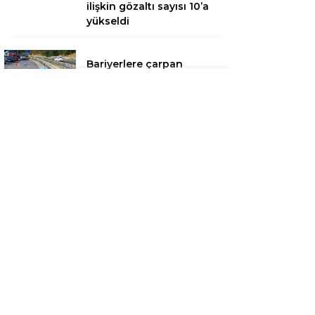
ilişkin gözaltı sayısı 10’a
yükseldi
Bariyerlere çarpan
motosikletin sürücüsü
öldü
Uludağ’da orman yangın
Şişli’de Nilda Müge
cinayetinde yeni detaylar
AKM’de caz konserleri
başlıyor