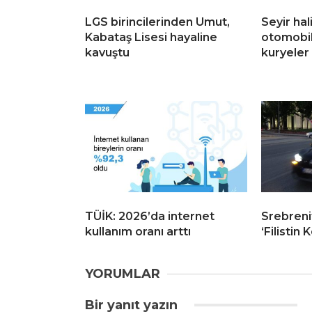
LGS birincilerinden Umut,
Seyir hal
Kabataş Lisesi hayaline
otomobil
kavuştu
kuryeler 
TÜİK: 2026’da internet
Srebreni
kullanım oranı arttı
‘Filistin
YORUMLAR
Bir yanıt yazın