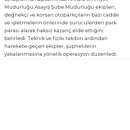
Müdürlüğü Asayiş Şube Müdürlüğü ekipleri,
değnekçi ve korsan otoparkçıların bazı cadde
ve işletmelerin önlerinde sürücülerden park
parası alarak haksız kazanç elde ettiğini
belirledi. Teknik ve fiziki takibin ardından
harekete geçen ekipler, şüphelilerin
yakalanmasına yönelik operasyon düzenledi.
Operasyonda 10 şüpheli yakalanarak gözaltına
alındı. Emniyetteki işlemlerinin ardından
adliyeye sevk edilen 10 şüpheliye, çıkarıldıkları
mahkemece ev hapsi verildi. Ankara Emniyet
Müdürlüğü, 2918 sayılı Karayolları Trafik Kanunu
kapsamında park parası adı altında ücret
alınmasının yasa dışı olduğunu hatırlatarak,
korsan otoparkçılarla karşılaşan vatandaşların
durumu emniyete bildirmelerini istedi.