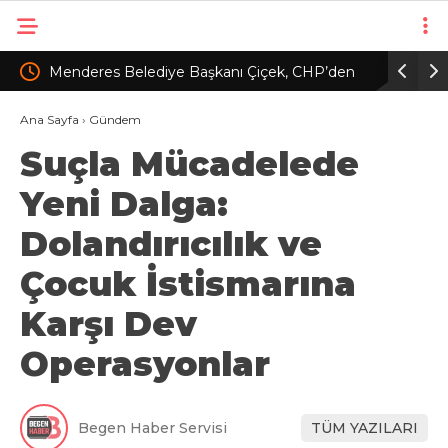
nda
Menderes Belediye Başkanı Çiçek, CHP’den
Cumhurba
kesin ihraç talebiyle disipline sevk edildi
Ana Sayfa
›
Gündem
Suçla Mücadelede
Yeni Dalga:
Dolandırıcılık ve
Çocuk İstismarına
Karşı Dev
Operasyonlar
Begen Haber Servisi
TÜM YAZILARI