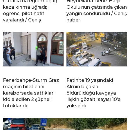
Çatalca’da eğitim uçağı
Heybeliada Deniz Harp
kaza kırıma uğradı;
Okulu’nun çatısında çıkan
öğrenci pilot hafif
yangın söndürüldü / Geniş
yaralandı / Geniş
haber
Fenerbahçe-Sturm Graz
Fatih’te 19 yaşındaki
maçının biletlerini
Ali’nin bıçakla
karaborsada sattıkları
öldürüldüğü kavgaya
iddia edilen 2 şüpheli
ilişkin gözaltı sayısı 10’a
tutuklandı
yükseldi