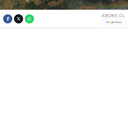
ABONE OL
Altan ÇİMEN / İSTANBUL – Çatalca’da özel bir
uçuş okuluna ait eğitim uçağı, eğitim uçuşu
sırasında sert inişin ardından kuyruğunun piste
sürtmesi sonucu kaza kırıma uğradı. Kazada
öğrenci pilot Baran B. hafif yaralandı.
Kaza, saat 17.30 sıralarında Bahşayiş
Mahallesi’nde bulunan Hazerfen
Havalimanı’nda meydana geldi. Özel bir uçuş
okuluna ait eğitim uçağıyla eğitim uçuşu
gerçekleştiren pilotaj son sınıf öğrencisi Baran
B., iniş sırasında sert iniş yaptı. Kuyruğunun