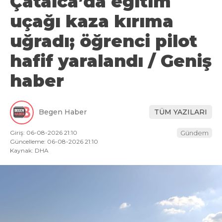
Çatalca’da eğitim
uçağı kaza kırıma
uğradı; öğrenci pilot
hafif yaralandı / Geniş
haber
Begen Haber
TÜM YAZILARI
Giriş: 06-08-2026 21:10
Gündem
Güncelleme: 06-08-2026 21:10
Kaynak: DHA