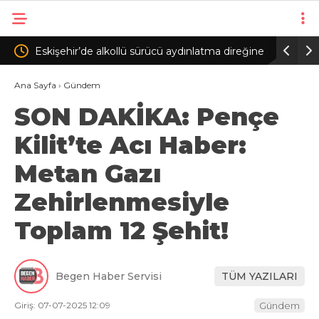
dınlatma direğine
Ertuğrul Doğan: Salah gibi bir oyuncuyu parayl
ikna edip Trabzon’a getiremezsiniz
Ana Sayfa
›
Gündem
SON DAKİKA: Pençe
Kilit’te Acı Haber:
Metan Gazı
Zehirlenmesiyle
Toplam 12 Şehit!
Begen Haber Servisi
TÜM YAZILARI
Giriş: 07-07-2025 12:09
Gündem