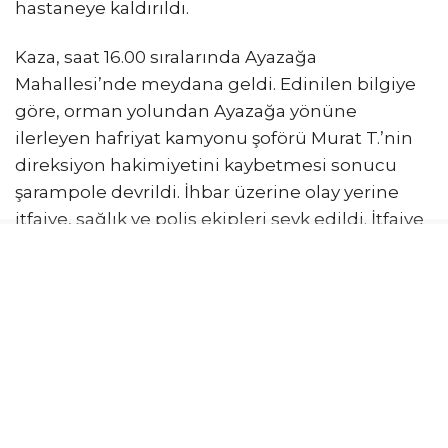
hastaneye kaldırıldı.
Kaza, saat 16.00 sıralarında Ayazağa
Mahallesi’nde meydana geldi. Edinilen bilgiye
göre, orman yolundan Ayazağa yönüne
ilerleyen hafriyat kamyonu şoförü Murat T.’nin
direksiyon hakimiyetini kaybetmesi sonucu
şarampole devrildi. İhbar üzerine olay yerine
itfaiye, sağlık ve polis ekipleri sevk edildi. İtfaiye
ekiplerinin çalışmasıyla sıkıştığı yerden çıkarılan
Murat T., sağlık ekiplerine teslim edildi. İlk
müdahalesi olay yerinde yapılan yaralı sürücü,
bacak ve sırtındaki ağrı nedeniyle ambulansla
Seyrantepe Hamidiye Etfal Eğitim ve Araştırma
Hastanesi’ne kaldırıldı. Polis ekipleri kazayla
ilgili inceleme başlattı.