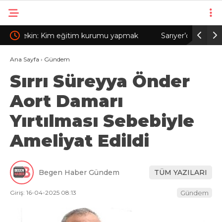
mak
Sarıyer’de şarampole devrilen hafriyat
‘Çerçe
kamyonunun şoförü yaralandı
Ana Sayfa
›
Gündem
Sırrı Süreyya Önder
Aort Damarı
Yırtılması Sebebiyle
Ameliyat Edildi
Begen Haber Gündem
TÜM YAZILARI
Giriş: 16-04-2025 08:13
Gündem