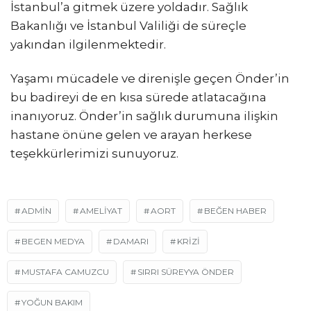
İstanbul’a gitmek üzere yoldadır. Sağlık
Bakanlığı ve İstanbul Valiliği de süreçle
yakından ilgilenmektedir.
Yaşamı mücadele ve direnişle geçen Önder’in
bu badireyi de en kısa sürede atlatacağına
inanıyoruz. Önder’in sağlık durumuna ilişkin
hastane önüne gelen ve arayan herkese
teşekkürlerimizi sunuyoruz.
ADMIN
AMELIYAT
AORT
BEĞEN HABER
BEGEN MEDYA
DAMARI
KRIZI
MUSTAFA CAMUZCU
SIRRI SÜREYYA ÖNDER
YOĞUN BAKIM