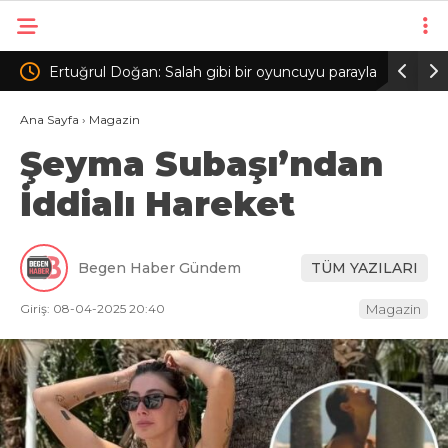
ir oyuncuyu parayla
Beşiktaş Kadın Futbol Takımı, hazırlık maçınd
zsiniz
FOMGET’i 3-1 mağlup etti
Ana Sayfa
›
Magazin
Şeyma Subaşı’ndan
İddialı Hareket
Begen Haber Gündem
TÜM YAZILARI
Giriş: 08-04-2025 20:40
Magazin