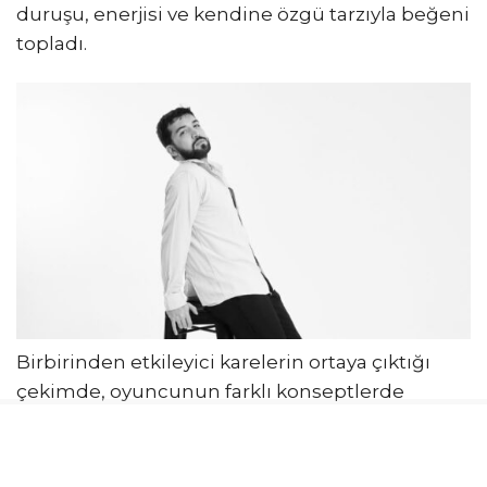
duruşu, enerjisi ve kendine özgü tarzıyla beğeni
topladı.
Birbirinden etkileyici karelerin ortaya çıktığı
çekimde, oyuncunun farklı konseptlerde
verdiği pozlar sosyal medyada da ilgi gördü.
Tufan Çekiçurs’un başarılı kadrajlarıyla hayat
bulan çekim, sanat ve moda dünyasının