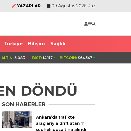
YAZARLAR
09 Ağustos 2026 Paz
Türkiye
Bilişim
Sağlık
de çıkan yangın söndürüldü
Sultanbeyli’de park halindeki araçl
ALTIN:
6,083
BIST:
14,117
BITCOIN:
$64.547
kaçan sürücü yakalandı
EN DÖNDÜ
SON HABERLER
Ankara’da trafikte
araçlarıyla drift atan 11
şüpheli gözaltına alındı