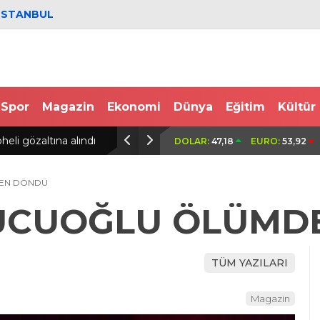
İSTANBUL
Spor
Magazin
Ekonomi
Dünya
Eğitim
Kültür
lunduğu çantanın çalındığı
Sultanbeyli’de alışveriş merkezin
DOLAR:
47,18
EURO:
53,92
EN DÖNDÜ
UCUOĞLU ÖLÜMD
TÜM YAZILARI
Magazin