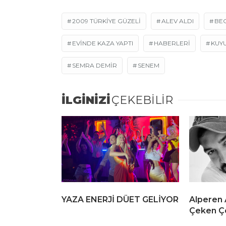
2009 TÜRKIYE GÜZELI
ALEV ALDI
BE
EVINDE KAZA YAPTI
HABERLERI
KUY
SEMRA DEMIR
SENEM
İLGİNİZİ
ÇEKEBİLİR
YAZA ENERJİ DÜET GELİYOR
Alperen 
Çeken Ç