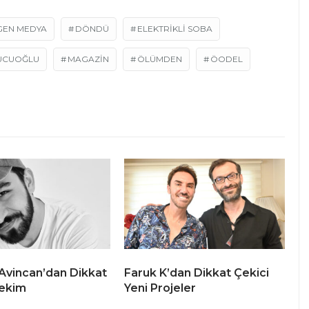
GEN MEDYA
DÖNDÜ
ELEKTRIKLI SOBA
UCUOĞLU
MAGAZIN
ÖLÜMDEN
ÖODEL
Avincan’dan Dikkat
Faruk K’dan Dikkat Çekici
ekim
Yeni Projeler