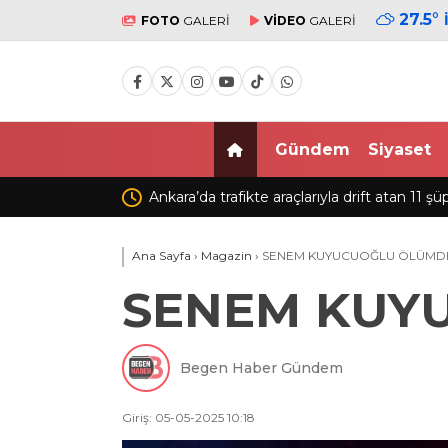
27.5
°
FOTO
GALERİ
VİDEO
GALERİ
Gündem
Siyaset
tan 11 şüpheli gözaltına alındı
Fatih’te camide 450 bin TL’nin bu
anlar kamerada
Ana Sayfa
›
Magazin
›
SENEM KUYUCUOĞLU ÖLÜMD
SENEM KUY
Begen Haber Gündem
Giriş: 05-05-2025 10:18