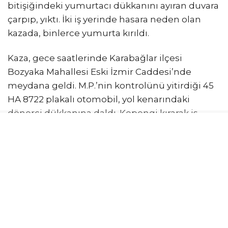
bitişiğindeki yumurtacı dükkanını ayıran duvara
çarpıp, yıktı. İki iş yerinde hasara neden olan
kazada, binlerce yumurta kırıldı.
Kaza, gece saatlerinde Karabağlar ilçesi
Bozyaka Mahallesi Eski İzmir Caddesi’nde
meydana geldi. M.P.’nin kontrolünü yitirdiği 45
HA 8722 plakalı otomobil, yol kenarındaki
dönerci dükkanına daldı. Kepengi kırarak iş
yerine giren otomobil, dönerci ile bitişiğindeki
yumurtacı dükkanını ayıran duvara çarpıp
durdu. Çarpmanın şiddetiyle duvarın bir kısmı
yıkıldı. Tuğla ve beton parçaları bitişikteki
yumurtacı dükkanına savrulurken, iş yerindeki
binlerce yumurta kırıldı. Her iki iş yerinde büyük
hasar meydana geldi. Çevredekilerin ihbarı
üzerine olay yerine polis ekipleri sevk edildi.