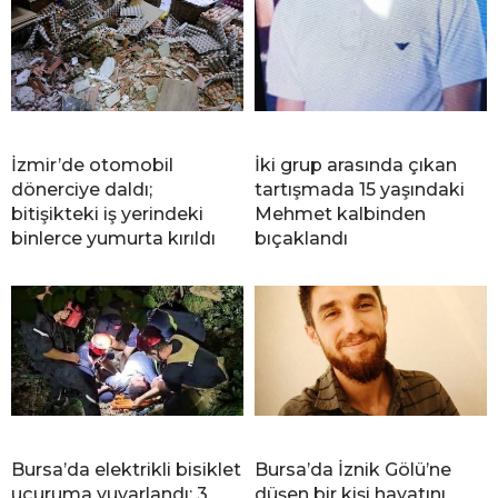
İzmir’de otomobil
İki grup arasında çıkan
dönerciye daldı;
tartışmada 15 yaşındaki
bitişikteki iş yerindeki
Mehmet kalbinden
binlerce yumurta kırıldı
bıçaklandı
Bursa’da elektrikli bisiklet
Bursa’da İznik Gölü’ne
uçuruma yuvarlandı: 3
düşen bir kişi hayatını