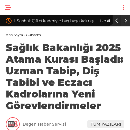
a kalmış
İzmit Belediyesi soruşturmasında ‘rüşvet’
Merke
iddiasına ilişkin görüntüler dosyaya girdi
milya
Ana Sayfa
›
Gündem
Sağlık Bakanlığı 2025
Atama Kurası Başladı:
Uzman Tabip, Diş
Tabibi ve Eczacı
Kadrolarına Yeni
Görevlendirmeler
Begen Haber Servisi
TÜM YAZILARI