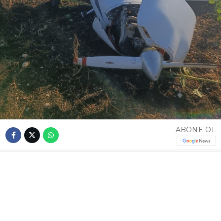
ABONE OL
Altan ÇİMEN / İSTANBUL – Çatalca’da özel bir
uçuş okuluna ait eğitim uçağı, eğitim uçuşu
sırasında sert inişin ardından kuyruğunun piste
sürtmesi sonucu kaza kırıma uğradı. Kazada