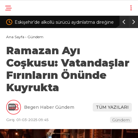
latma direğine
Ertuğrul Doğan: Salah gibi bir oyuncuyu parayla
B
ikna edip Trabzon’a getiremezsiniz
F
Ana Sayfa
›
Gündem
Ramazan Ayı
Coşkusu: Vatandaşlar
Fırınların Önünde
Kuyrukta
Begen Haber Gündem
TÜM YAZILARI
Giriş: 01-03-2025 09:45
Gündem