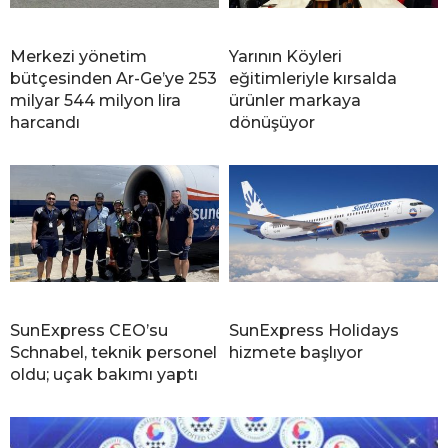
s
c
Merkezi yönetim
Yarının Köyleri
o
bütçesinden Ar-Ge’ye 253
eğitimleriyle kırsalda
r
milyar 544 milyon lira
ürünler markaya
t
harcandı
dönüşüyor
B
a
y
a
n
A
n
k
SunExpress CEO’su
SunExpress Holidays
Schnabel, teknik personel
hizmete başlıyor
a
oldu; uçak bakımı yaptı
r
a
E