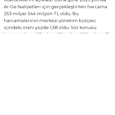
Ar-Ge faaliyetleri için gerçekleştirilen harcama
253 milyar 544 milyon TL oldu. Bu
harcamalarının merkezi yönetim bütçesi
içindeki oranı yüzde 1,58 oldu. Söz konusu
harcamaların, 63 trilyon 20 milyar 906 milyon TL
olan Gayrisafi Yurt İçi Hasıla (GSYH) içerisindeki
oranı yüzde 0,40 olarak kayıtlara geçti. Bütçe
başlangıç ödenekleri esas alınarak hesaplanan
sonuçlara göre, 2026 yılı merkezi yönetim
bütçesinde ise Ar-Ge faaliyetleri için 308 milyar
568 milyon lira tahsis edildi.
EN FAZLA FONLAMA ÜNİVERSİTELERE YAPILDI
Ar-Ge için merkezi yönetim bütçesinden
yapılan harcamalar sosyoekonomik hedeflere
göre; sınıflandırıldığında 2025 yılında en fazla