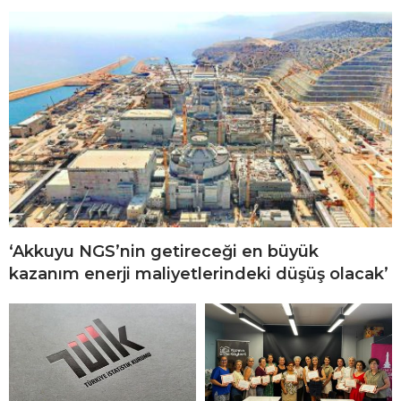
y
a
n
E
s
c
o
r
t
A
‘Akkuyu NGS’nin getireceği en büyük
n
kazanım enerji maliyetlerindeki düşüş olacak’
k
a
r
a
E