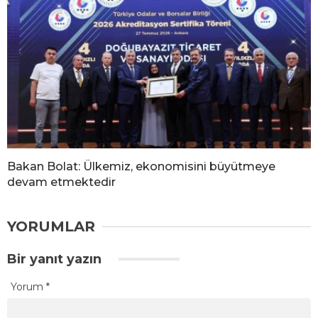
s
c
o
r
t
Bakan Bolat: Ülkemiz, ekonomisini büyütmeye
devam etmektedir
YORUMLAR
Bir yanıt yazın
Yorum
*