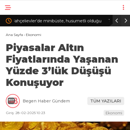
li olduğu
Trabzonspor’da Salah etkisi; kombinede tarihi
Baka
rekor
lans
Ana Sayfa
›
Ekonomi
Piyasalar Altın
Fiyatlarında Yaşanan
Yüzde 3’lük Düşüşü
Konuşuyor
Begen Haber Gündem
TÜM YAZILARI
Giriş: 28-02-2025 10:23
Ekonomi