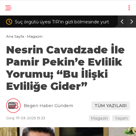
esi TIR’ın gizli bölmesinde yurt
Galatasaray, Çorum FK maçının 
a çalışırken yakalandı
sürdürdü
Ana Sayfa
›
Magazin
Nesrin Cavadzade İle
Pamir Pekin’e Evlilik
Yorumu; “Bu İlişki
Evliliğe Gider”
Begen Haber Gündem
TÜM YAZILARI
Giriş: 17-03-2025 13:23
Magazin
Yaşam