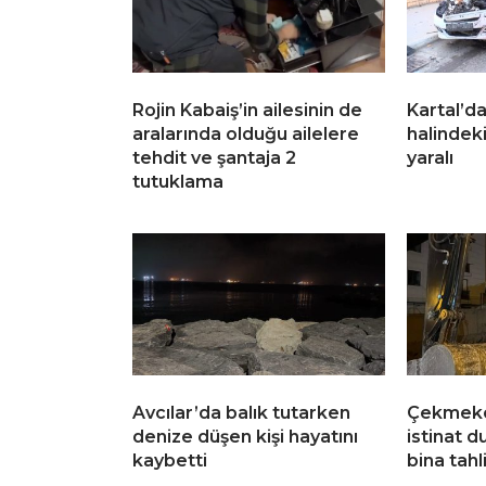
Rojin Kabaiş’in ailesinin de
Kartal’d
aralarında olduğu ailelere
halindeki
tehdit ve şantaja 2
yaralı
tutuklama
Avcılar’da balık tutarken
Çekmekö
denize düşen kişi hayatını
istinat d
kaybetti
bina tahl