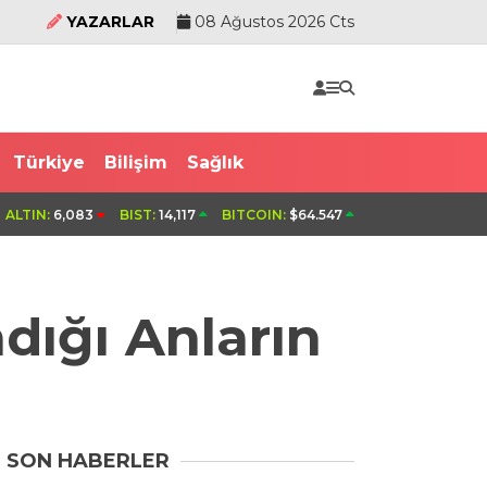
YAZARLAR
08 Ağustos 2026 Cts
Türkiye
Bilişim
Sağlık
oyolu’nda saman yüklü TIR’ın dorsesi alev
Avcılar’da balık t
ALTIN:
6,083
BIST:
14,117
BITCOIN:
$64.547
dığı Anların
SON HABERLER