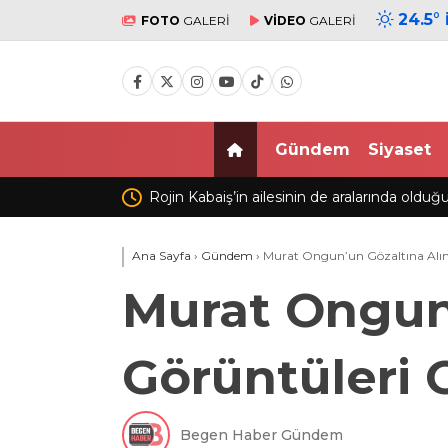
24.5
°
FOTO
GALERİ
VİDEO
GALERİ
Gündem
Siyaset
esinin de aralarında olduğu ailelere tehdit ve
Kartal’da otomobil,
ma
Ana Sayfa
›
Gündem
›
Murat Ongun’un Gözaltına Alınd
Murat Ongun’
Görüntüleri 
Begen Haber Gündem