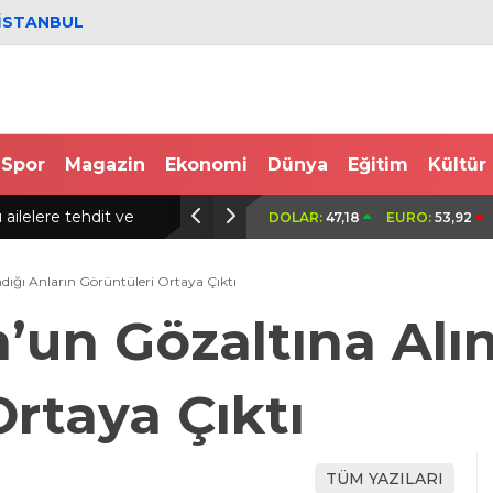
İSTANBUL
Spor
Magazin
Ekonomi
Dünya
Eğitim
Kültür
 park halindeki 3 araca çarptı: 2 yaralı
Kuzey Marmara Ot
DOLAR:
47,18
EURO:
53,92
alev yandı
ığı Anların Görüntüleri Ortaya Çıktı
un Gözaltına Alın
Ortaya Çıktı
TÜM YAZILARI