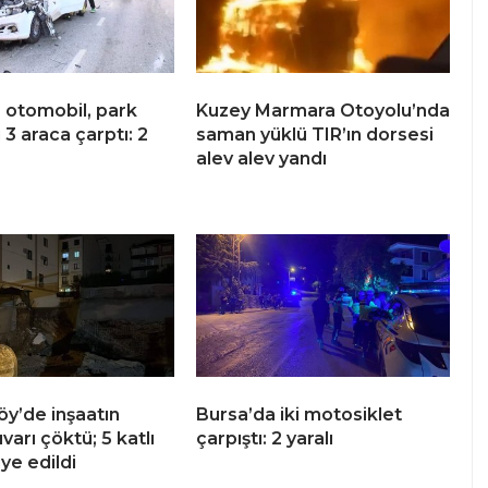
a otomobil, park
Kuzey Marmara Otoyolu’nda
 3 araca çarptı: 2
saman yüklü TIR’ın dorsesi
alev alev yandı
y’de inşaatın
Bursa’da iki motosiklet
uvarı çöktü; 5 katlı
çarpıştı: 2 yaralı
iye edildi