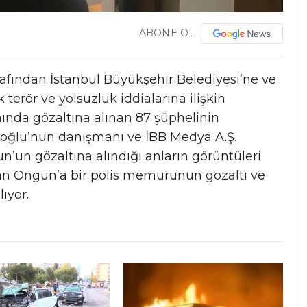
ABONE OL
rafından İstanbul Büyükşehir Belediyesi’ne ve
erör ve yolsuzluk iddialarına ilişkin
ında gözaltına alınan 87 şüphelinin
moğlu’nun danışmanı ve İBB Medya A.Ş.
un gözaltına alındığı anların görüntüleri
açan Ongun’a bir polis memurunun gözaltı ve
lıyor.