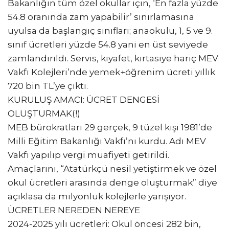
Bakanlığın tüm özel okullar için, ‘En fazla yüzde
54.8 oranında zam yapabilir’ sınırlamasına
uyulsa da başlangıç sınıfları; anaokulu, 1, 5 ve 9.
sınıf ücretleri yüzde 54.8 yani en üst seviyede
zamlandırıldı. Servis, kıyafet, kırtasiye hariç MEV
Vakfı Kolejleri’nde yemek+öğrenim ücreti yıllık
720 bin TL’ye çıktı.
KURULUŞ AMACI: ÜCRET DENGESİ
OLUŞTURMAK(!)
MEB bürokratları 29 gerçek, 9 tüzel kişi 1981’de
Milli Eğitim Bakanlığı Vakfı’nı kurdu. Adı MEV
Vakfı yapılıp vergi muafiyeti getirildi.
Amaçlarını, “Atatürkçü nesil yetiştirmek ve özel
okul ücretleri arasında denge oluşturmak” diye
açıklasa da milyonluk kolejlerle yarışıyor.
ÜCRETLER NEREDEN NEREYE
2024-2025 yılı ücretleri: Okul öncesi 282 bin,