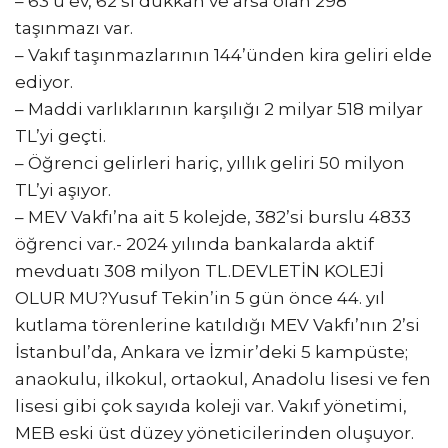
– 63’ü ev, 62’si dükkan ve arsa olan 298
taşınmazı var.
– Vakıf taşınmazlarının 144’ünden kira geliri elde
ediyor.
– Maddi varlıklarının karşılığı 2 milyar 518 milyar
TL’yi geçti.
– Öğrenci gelirleri hariç, yıllık geliri 50 milyon
TL’yi aşıyor.
– MEV Vakfı’na ait 5 kolejde, 382’si burslu 4833
öğrenci var.- 2024 yılında bankalarda aktif
mevduatı 308 milyon TL.DEVLETİN KOLEJİ
OLUR MU?Yusuf Tekin’in 5 gün önce 44. yıl
kutlama törenlerine katıldığı MEV Vakfı’nın 2’si
İstanbul’da, Ankara ve İzmir’deki 5 kampüste;
anaokulu, ilkokul, ortaokul, Anadolu lisesi ve fen
lisesi gibi çok sayıda koleji var. Vakıf yönetimi,
MEB eski üst düzey yöneticilerinden oluşuyor.