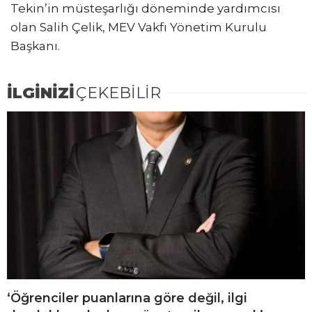
Tekin’in müsteşarlığı döneminde yardımcısı
olan Salih Çelik, MEV Vakfı Yönetim Kurulu
Başkanı.
İLGİNİZİ
ÇEKEBİLİR
‘Öğrenciler puanlarına göre değil, ilgi