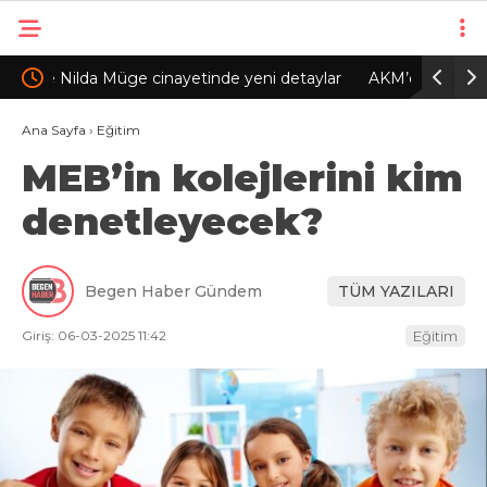
aylar
AKM’de caz konserleri başlıyor
Trabzons
Ana Sayfa
›
Eğitim
MEB’in kolejlerini kim
denetleyecek?
Begen Haber Gündem
TÜM YAZILARI
Giriş: 06-03-2025 11:42
Eğitim