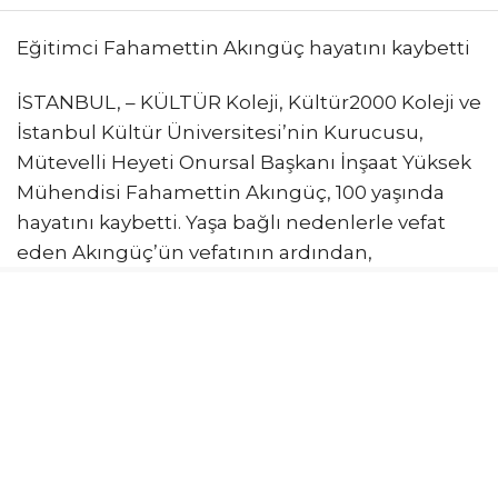
Eğitimci Fahamettin Akıngüç hayatını kaybetti
İSTANBUL, – KÜLTÜR Koleji, Kültür2000 Koleji ve
İstanbul Kültür Üniversitesi’nin Kurucusu,
Mütevelli Heyeti Onursal Başkanı İnşaat Yüksek
Mühendisi Fahamettin Akıngüç, 100 yaşında
hayatını kaybetti. Yaşa bağlı nedenlerle vefat
eden Akıngüç’ün vefatının ardından,
düzenlenecek veda ve cenaze töreni programı
açıklandı.
Kültür Üniversitesi tarafından yapılan
açıklamada, “Kültür Koleji, Kültür Koleji Vakfı ve
İstanbul Kültür Üniversitesi’nin kurucu lideri
merhum Fahamettin Akıngüç için ilk veda, 06
Temmuz Pazartesi günü saat 13.00’te, kurucusu