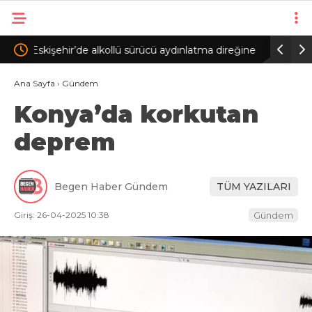
tma direğine
Ertuğrul Doğan: Salah gibi bir oyuncuyu parayla
Beş
ikna edip Trabzon’a getiremezsiniz
FOM
Ana Sayfa
›
Gündem
Konya’da korkutan
deprem
Begen Haber Gündem
TÜM YAZILARI
Giriş: 26-04-2025 10:38
Gündem