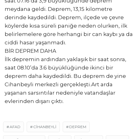
saat 07.16’da 3,9 büyüklüğünde deprem
meydana geldi. Deprem, 13,15 kilometre
derinde kaydedildi. Deprem, ilçede ve çevre
köylerde kısa süreli paniğe neden olurken, ilk
belirlemelere göre herhangi bir can kaybı ya da
ciddi hasar yaşanmadı.
BİR DEPREM DAHA
İlk depremin ardından yaklaşık bir saat sonra,
saat 08.10’da 3.6 büyüklüğünde ikinci bir
deprem daha kaydedildi. Bu deprem de yine
Cihanbeyli merkezli gerçekleşti.Art arda
yaşanan sarsıntılar nedeniyle vatandaşlar
evlerinden dışarı çıktı.
AFAD
CIHANBEYLI
DEPREM