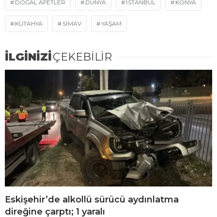
DOĞAL AFETLER
DÜNYA
ISTANBUL
KONYA
KÜTAHYA
SIMAV
YAŞAM
İLGİNİZİ
ÇEKEBİLİR
Eskişehir’de alkollü sürücü aydınlatma
direğine çarptı; 1 yaralı