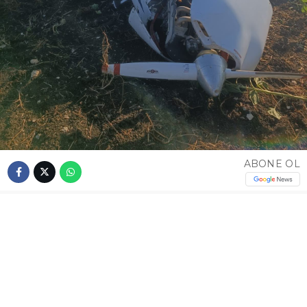
ABONE OL
Altan ÇİMEN / İSTANBUL – Çatalca’da özel bir
uçuş okuluna ait eğitim uçağı, eğitim uçuşu
sırasında sert inişin ardından kuyruğunun piste
sürtmesi sonucu kaza kırıma uğradı. Kazada
öğrenci pilot Baran B. hafif yaralandı.