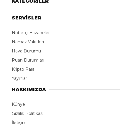
ABONE OL
Vehbi DENİR – İsa ALMAÇAYIR / İSTANBUL, –
FATİH’te tarihi Gazi Atik Ali Paşa Camii’nde öğle
namazını kılmak için saf tutan İshak Yılmaz’ın
(38), yanına koyduğu ve içerisinde yaklaşık 450
bin lira değerinde birikiminin bulunduğu çanta
kimliği belirsiz kişi tarafından çalındı. Hırsızlık
anları caminin güvenlik kameralarına saniye
saniye yansıdı. Mağdur olduğunu belirten İshak