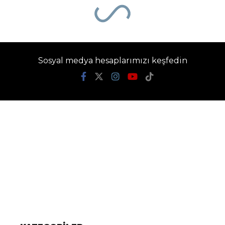
Ana Sayfa
›
Gündem
Fatih’te camide 450
bin TL’nin bulunduğu
çantanın çalındığı
anlar kamerada
Begen Haber
TÜM YAZILARI
Giriş: 09-08-2026 07:50
Gündem
Güncelleme: 09-08-2026 07:50
Kaynak: DHA