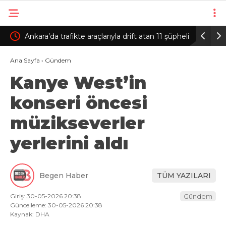
trafikte araçlarıyla drift atan 11 şüpheli
Fatih’te camide 450 bin T
alındı
çantanın çalındığı anlar 
Ana Sayfa
›
Gündem
Kanye West’in
konseri öncesi
müzikseverler
yerlerini aldı
Begen Haber
TÜM YAZILARI
Giriş: 30-05-2026 20:38
Gündem
Güncelleme: 30-05-2026 20:38
Kaynak: DHA