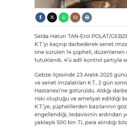
Selda Hatun TAN-Erol POLAT/GEBZE (
K.T.’yi kaçırıp darbederek senet imza
öne sürülen 14 şüpheli, düzenlenen 
tutuklandı, 4’ü adli kontrol şartıyla s
Gebze ilçesinde 23 Aralık 2025 günü K
ve senet imzalatılan K.T., 2 gün sonr
Hastanesi’ne götürüldü. Aldığı darb
riski oluştuğu ve ameliyat edildiği b
K.T.’ye, şüphelilerden bazılarının gö
engellendiği, tedavisinin ardından 
yaklaşık 500 bin TL para alındığı bild