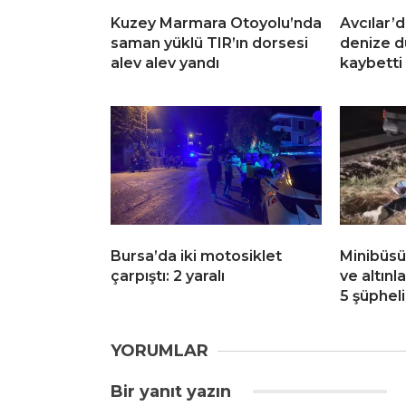
Kuzey Marmara Otoyolu’nda
Avcılar’d
saman yüklü TIR’ın dorsesi
denize dü
alev alev yandı
kaybetti
Bursa’da iki motosiklet
Minibüsün
çarpıştı: 2 yaralı
ve altınl
5 şüpheli
YORUMLAR
Bir yanıt yazın