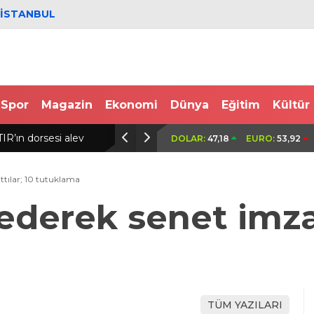
İSTANBUL
Spor
Magazin
Ekonomi
Dünya
Eğitim
Kültür
ar’da balık tutarken denize düşen kişi hayatını kaybetti
Çekme
DOLAR:
47,18
EURO:
53,92
edild
ttılar; 10 tutuklama
ederek senet imzal
TÜM YAZILARI