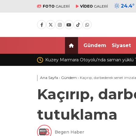
24.4
°
FOTO
GALERİ
VİDEO
GALERİ
Gündem
Siyaset
 Marmara Otoyolu’nda saman yüklü TIR’ın dorsesi alev
Avcıl
yandı
Ana Sayfa
›
Gündem
›
Kaçırıp, darbederek senet imzala
Kaçırıp, darb
tutuklama
Begen Haber