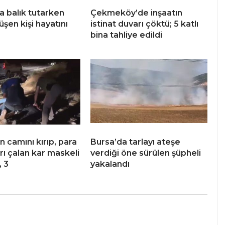
a balık tutarken
Çekmeköy’de inşaatın
şen kişi hayatını
istinat duvarı çöktü; 5 katlı
bina tahliye edildi
 camını kırıp, para
Bursa’da tarlayı ateşe
arı çalan kar maskeli
verdiği öne sürülen şüpheli
, 3
yakalandı