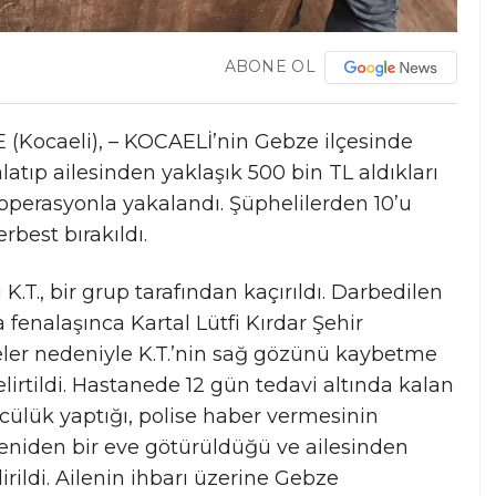
ABONE OL
Kocaeli), – KOCAELİ’nin Gebze ilçesinde
latıp ailesinden yaklaşık 500 bin TL aldıkları
operasyonla yakalandı. Şüphelilerden 10’u
erbest bırakıldı.
.T., bir grup tarafından kaçırıldı. Darbedilen
a fenalaşınca Kartal Lütfi Kırdar Şehir
eler nedeniyle K.T.’nin sağ gözünü kaybetme
elirtildi. Hastanede 12 gün tedavi altında kalan
zcülük yaptığı, polise haber vermesinin
yeniden bir eve götürüldüğü ve ailesinden
irildi. Ailenin ihbarı üzerine Gebze