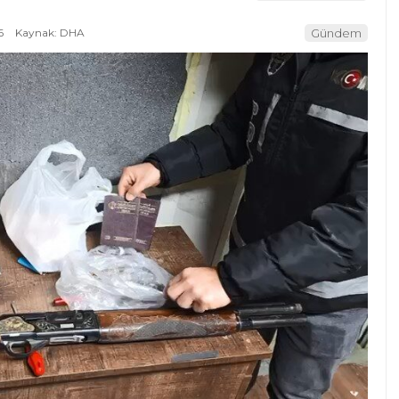
6
Kaynak: DHA
Gündem